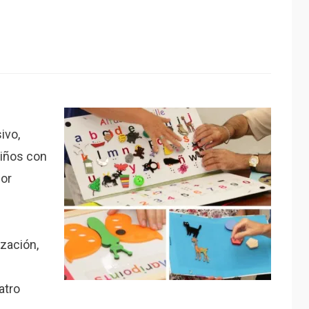
ivo,
niños con
por
ización,
atro