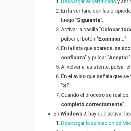
Descargar el certificado
y abri
En la ventana con las propieda
luego "
Siguiente
".
Activar la casilla "
Colocar todo
pulsar el botón "
Examinar…
".
En la lista que aparece, selecc
confianza
" y pulsar "
Aceptar
"
Al volver al asistente, pulsar e
En el aviso que señala que se v
"
Sí
".
Cuando el proceso se realice,
completó correctamente
".
En
Windows 7
, hay que activar l
Descargar la aplicación de Mi