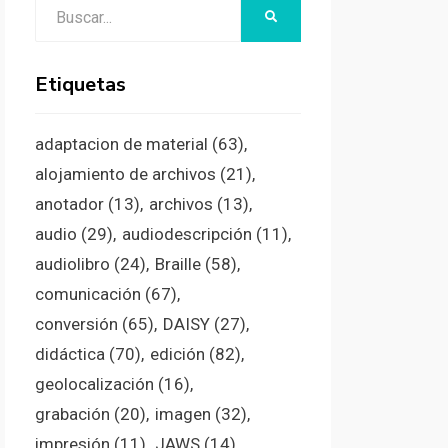
Buscar:
BUSCAR
Etiquetas
adaptacion de material
(63)
alojamiento de archivos
(21)
anotador
(13)
archivos
(13)
audio
(29)
audiodescripción
(11)
audiolibro
(24)
Braille
(58)
comunicación
(67)
conversión
(65)
DAISY
(27)
didáctica
(70)
edición
(82)
geolocalización
(16)
grabación
(20)
imagen
(32)
impresión
(11)
JAWS
(14)