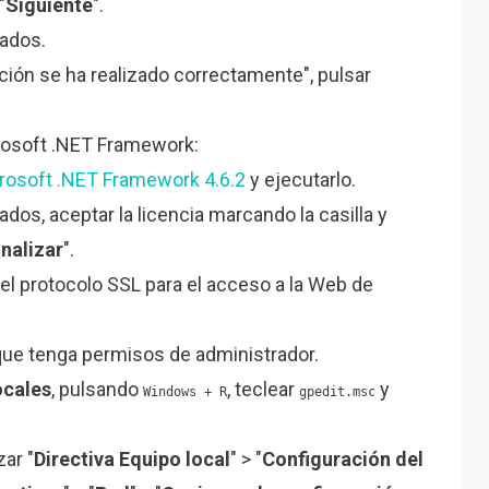
"
Siguiente
".
tados.
ción se ha realizado correctamente", pulsar
rosoft .NET Framework:
crosoft .NET Framework 4.6.2
y ejecutarlo.
dos, aceptar la licencia marcando la casilla y
inalizar
".
del protocolo SSL para el acceso a la Web de
 que tenga permisos de administrador.
ocales
, pulsando
, teclear
y
Windows + R
gpedit.msc
zar "
Directiva Equipo local
" > "
Configuración del