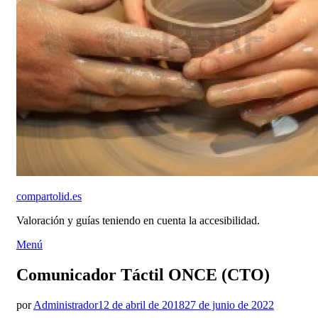
compartolid.es
Valoración y guías teniendo en cuenta la accesibilidad.
Saltar
Menú
al
contenido
Comunicador Táctil ONCE (CTO)
Publicado
por
Administrador
12 de abril de 2018
27 de junio de 2022
el