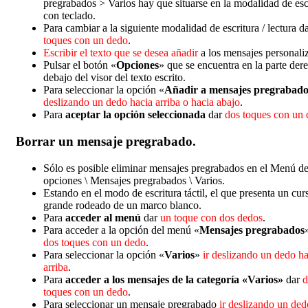
pregrabados > Varios hay que situarse en la modalidad de esc
con teclado.
Para cambiar a la siguiente modalidad de escritura / lectura d
toques con un dedo
.
Escribir el texto que se desea añadir
a los mensajes personali
Pulsar el botón «
Opciones
» que se encuentra en la parte der
debajo del visor del texto escrito.
Para seleccionar la opción «
Añadir a mensajes pregrabado
deslizando un dedo hacia arriba o hacia abajo
.
Para
aceptar la opción seleccionada
dar
dos toques con un
Borrar un mensaje pregrabado.
Sólo es posible eliminar mensajes pregrabados en el Menú d
opciones \ Mensajes pregrabados \ Varios.
Estando en el modo de escritura táctil, el que presenta un cur
grande rodeado de un marco blanco.
Para
acceder al menú
dar
un toque con dos dedos
.
Para acceder a la opción del menú «
Mensajes pregrabados
dos toques con un dedo
.
Para seleccionar la opción «
Varios
»
ir deslizando un dedo ha
arriba
.
Para
acceder a los mensajes de la categoría «Varios»
dar
d
toques con un dedo
.
Para seleccionar un mensaje pregrabado
ir deslizando un ded