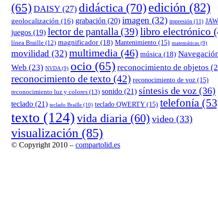
edición
(82)
(65)
didáctica
(70)
DAISY
(27)
imagen
(32)
grabación
(20)
geolocalización
(16)
JA
impresión
(11)
lector de pantalla
(39)
libro electrónico
(
juegos
(19)
magnificador
(18)
Mantenimiento
(15)
línea Braille
(12)
matemáticas
(9)
multimedia
(46)
movilidad
(32)
Navegació
música
(18)
ocio
(65)
reconocimiento de objetos
(2
Web
(23)
NVDA
(9)
reconocimiento de texto
(42)
reconocimiento de voz
(15)
síntesis de voz
(36)
sonido
(21)
reconocimiento luz y colores
(13)
telefonía
(53
teclado
(21)
teclado QWERTY
(15)
teclado Braille
(10)
texto
(124)
vida diaria
(60)
video
(33)
visualización
(85)
© Copyright 2010 –
compartolid.es
Tema Allium de
TemplateLens
⋅
Funciona con
WordPress