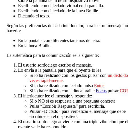
sobre la pantalla táctil de su dispositivo móvil.
Escribiendo con el teclado virtual en la pantalla.
Escribiendo con el teclado de la línea Braille.
Dictando el texto.
Según las preferencias de cada interlocutor, para leer un mensaje p
hacerlo:
En la pantalla con diferentes tamaños de letra.
En la línea Braille.
La sistemática para la comunicación es la siguiente:
El usuario sordociego escribe el mensaje.
Lo envía a la pantalla para que el oyente lo lea:
Si lo ha realizado con los gestos pulsar con
un dedo do
veces rápidamente
.
Si lo ha realizado con teclado pulsa
Enter
.
Si lo ha realizado con la línea braille
Focus
pulsar
COR
El interlocutor lee el mensaje y responde:
SI o NO si es respuesta a una pregunta concreta.
Pulsa “Escribir Respuesta” para escribirla.
Pulsar «Dictado» para verbalizar el mensaje que debe
escribirse en el dispositivo.
El usuario sordociego advierte con una triple vibración que e
oyente ya le ha respondido.