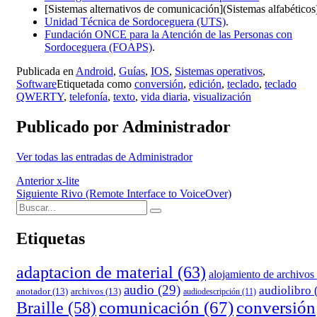
[Sistemas alternativos de comunicación](Sistemas alfabéticos
Unidad Técnica de Sordoceguera (UTS)
.
Fundación ONCE para la Atención de las Personas con
Sordoceguera (FOAPS)
.
Publicada en
Android
,
Guías
,
IOS
,
Sistemas operativos
,
Software
Etiquetada como
conversión
,
edición
,
teclado
,
teclado
QWERTY
,
telefonía
,
texto
,
vida diaria
,
visualización
Publicado por
Administrador
Ver todas las entradas de Administrador
Navegación
Anterior
x-lite
Siguiente
Rivo (Remote Interface to VoiceOver)
de
Buscar:
Buscar
entradas
Etiquetas
adaptacion de material
(63)
alojamiento de archivos
audio
(29)
audiolibro
anotador
(13)
archivos
(13)
audiodescripción
(11)
comunicación
(67)
conversión
Braille
(58)