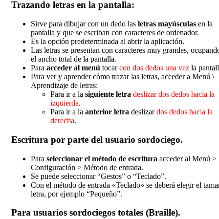
Trazando letras en la pantalla:
Sirve para dibujar con un dedo las
letras mayúsculas
en la
pantalla y que se escriban con caracteres de ordenador.
Es la opción predeterminada al abrir la aplicación.
Las letras se presentan con caracteres muy grandes, ocupando
el ancho total de la pantalla.
Para
acceder al menú
tocar
con dos dedos una vez
la pantall
Para ver y aprender cómo trazar las letras, acceder a Menú \
Aprendizaje de letras:
Para ir a la
siguiente letra
deslizar dos dedos hacia la
izquierda
.
Para ir a la
anterior letra
deslizar
dos dedos hacia la
derecha
.
Escritura por parte del usuario sordociego.
Para
seleccionar el método de escritura
acceder al Menú >
Configuración > Método de entrada.
Se puede seleccionar “Gestos” o “Teclado”.
Con el método de entrada «Teclado» se deberá elegir el tam
letra, por ejemplo “Pequeño”.
Para usuarios sordociegos totales (Braille).