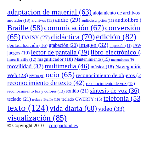
adaptacion de material
(63)
alojamiento de archivos
audio
(29)
audiolibro
anotador
(13)
archivos
(13)
audiodescripción
(11)
comunicación
(67)
conversión
Braille
(58)
edición
(82)
(65)
didáctica
(70)
DAISY
(27)
imagen
(32)
grabación
(20)
geolocalización
(16)
JA
impresión
(11)
lector de pantalla
(39)
libro electrónico
(
juegos
(19)
magnificador
(18)
Mantenimiento
(15)
línea Braille
(12)
matemáticas
(9)
multimedia
(46)
movilidad
(32)
Navegació
música
(18)
ocio
(65)
reconocimiento de objetos
(2
Web
(23)
NVDA
(9)
reconocimiento de texto
(42)
reconocimiento de voz
(15)
síntesis de voz
(36)
sonido
(21)
reconocimiento luz y colores
(13)
telefonía
(53
teclado
(21)
teclado QWERTY
(15)
teclado Braille
(10)
texto
(124)
vida diaria
(60)
video
(33)
visualización
(85)
© Copyright 2010 –
compartolid.es
Tema Allium de
TemplateLens
⋅
Funciona con
WordPress