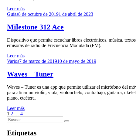
Leer más
Publicado
Guías
8 de octubre de 2019
1 de abril de 2023
el
Milestone 312 Ace
Dispositivo que permite escuchar libros electrónicos, música, textos
emisoras de radio de Frecuencia Modulada (FM).
Leer más
Publicado
Varios
7 de marzo de 2019
10 de mayo de 2019
el
Waves – Tuner
Waves – Tuner es una app que permite utilizar el micrófono del mó
para afinar un violín, viola, violonchelo, contrabajo, guitarra, ukelel
piano, etcétera.
Leer más
Paginación
Página
Página
Página
Página
1
2
…
4
Buscar:
siguiente
de
Buscar
entradas
Etiquetas