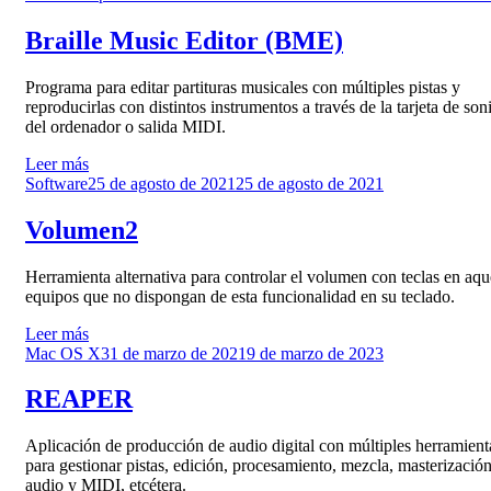
el
Braille Music Editor (BME)
Programa para editar partituras musicales con múltiples pistas y
reproducirlas con distintos instrumentos a través de la tarjeta de son
del ordenador o salida MIDI.
Leer más
Publicado
Software
25 de agosto de 2021
25 de agosto de 2021
el
Volumen2
Herramienta alternativa para controlar el volumen con teclas en aqu
equipos que no dispongan de esta funcionalidad en su teclado.
Leer más
Publicado
Mac OS X
31 de marzo de 2021
9 de marzo de 2023
el
REAPER
Aplicación de producción de audio digital con múltiples herramient
para gestionar pistas, edición, procesamiento, mezcla, masterizació
audio y MIDI, etcétera.