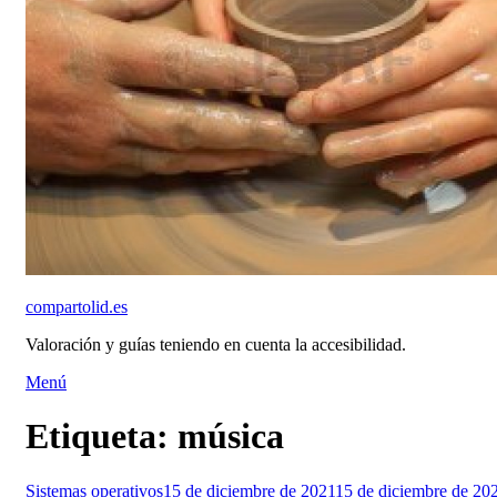
compartolid.es
Valoración y guías teniendo en cuenta la accesibilidad.
Saltar
Menú
al
contenido
Etiqueta:
música
Publicado
Sistemas operativos
15 de diciembre de 2021
15 de diciembre de 20