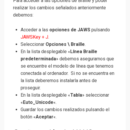
Para acceder a las opciones de Braille y poder
realizar los cambios señalados anteriormente
debemos:
Acceder a las
opciones de JAWS
pulsando
JAWSKey + J
.
Seleccionar
Opciones \ Braille
.
En la lista desplegable «
Línea Braille
predeterminada
» debemos asegurarnos que
se encuentre el modelo de línea que tenemos
conectada al ordenador. Si no se encuentra en
la lista deberemos instalarla antes de
proseguir.
En la lista desplegable «
Tabla
» seleccionar
«
Euto_Unicode
«.
Guardar los cambios realizados pulsando el
botón «
Aceptar
«.