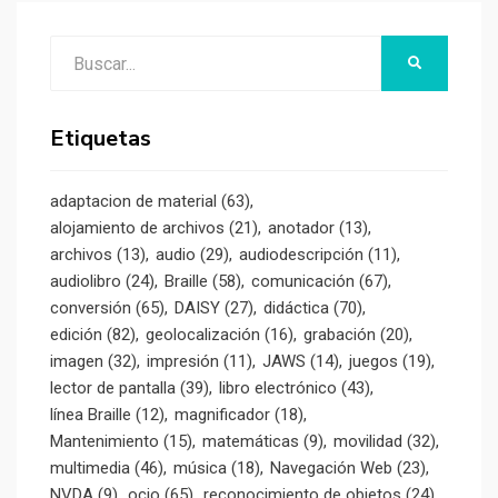
Buscar:
BUSCAR
Etiquetas
adaptacion de material
(63)
alojamiento de archivos
(21)
anotador
(13)
archivos
(13)
audio
(29)
audiodescripción
(11)
audiolibro
(24)
Braille
(58)
comunicación
(67)
conversión
(65)
DAISY
(27)
didáctica
(70)
edición
(82)
geolocalización
(16)
grabación
(20)
imagen
(32)
impresión
(11)
JAWS
(14)
juegos
(19)
lector de pantalla
(39)
libro electrónico
(43)
línea Braille
(12)
magnificador
(18)
Mantenimiento
(15)
matemáticas
(9)
movilidad
(32)
multimedia
(46)
música
(18)
Navegación Web
(23)
NVDA
(9)
ocio
(65)
reconocimiento de objetos
(24)