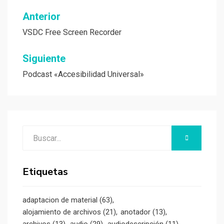
Navegación
Anterior
de
VSDC Free Screen Recorder
entradas
Siguiente
Podcast «Accesibilidad Universal»
Buscar:
BUSCAR
Etiquetas
adaptacion de material
(63)
alojamiento de archivos
(21)
anotador
(13)