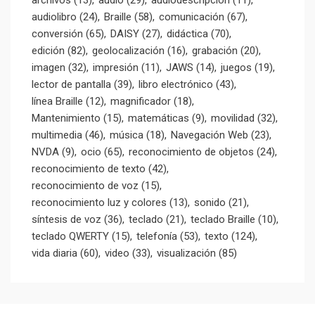
archivos
(13)
audio
(29)
audiodescripción
(11)
audiolibro
(24)
Braille
(58)
comunicación
(67)
conversión
(65)
DAISY
(27)
didáctica
(70)
edición
(82)
geolocalización
(16)
grabación
(20)
imagen
(32)
impresión
(11)
JAWS
(14)
juegos
(19)
lector de pantalla
(39)
libro electrónico
(43)
línea Braille
(12)
magnificador
(18)
Mantenimiento
(15)
matemáticas
(9)
movilidad
(32)
multimedia
(46)
música
(18)
Navegación Web
(23)
NVDA
(9)
ocio
(65)
reconocimiento de objetos
(24)
reconocimiento de texto
(42)
reconocimiento de voz
(15)
reconocimiento luz y colores
(13)
sonido
(21)
síntesis de voz
(36)
teclado
(21)
teclado Braille
(10)
teclado QWERTY
(15)
telefonía
(53)
texto
(124)
vida diaria
(60)
video
(33)
visualización
(85)