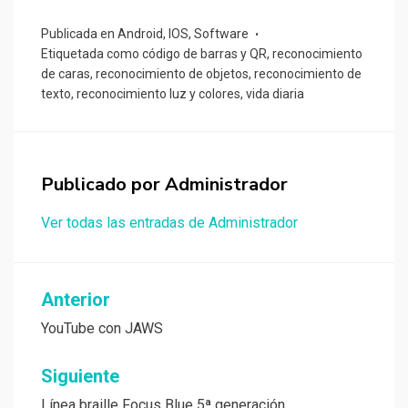
Publicada en
Android
,
IOS
,
Software
Etiquetada como
código de barras y QR
,
reconocimiento
de caras
,
reconocimiento de objetos
,
reconocimiento de
texto
,
reconocimiento luz y colores
,
vida diaria
Publicado por
Administrador
Ver todas las entradas de Administrador
Navegación
Anterior
de
YouTube con JAWS
entradas
Siguiente
Línea braille Focus Blue 5ª generación