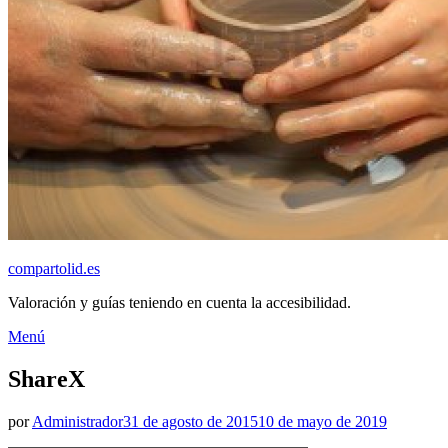
compartolid.es
Valoración y guías teniendo en cuenta la accesibilidad.
Saltar
Menú
al
contenido
ShareX
Publicado
por
Administrador
31 de agosto de 2015
10 de mayo de 2019
el