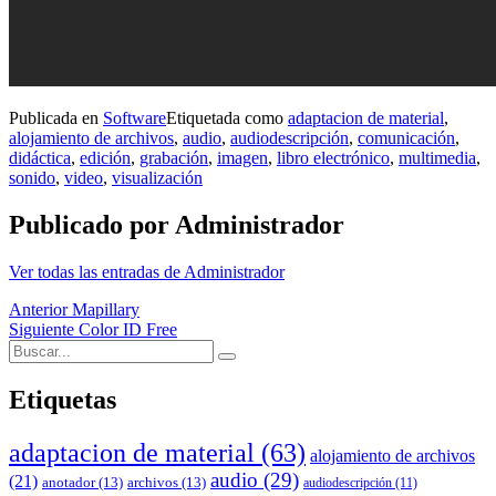
Publicada en
Software
Etiquetada como
adaptacion de material
,
alojamiento de archivos
,
audio
,
audiodescripción
,
comunicación
,
didáctica
,
edición
,
grabación
,
imagen
,
libro electrónico
,
multimedia
,
sonido
,
video
,
visualización
Publicado por
Administrador
Ver todas las entradas de Administrador
Navegación
Anterior
Mapillary
Siguiente
Color ID Free
de
Buscar:
Buscar
entradas
Etiquetas
adaptacion de material
(63)
alojamiento de archivos
audio
(29)
(21)
anotador
(13)
archivos
(13)
audiodescripción
(11)