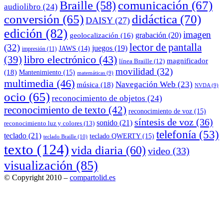
comunicación
(67)
Braille
(58)
audiolibro
(24)
conversión
(65)
didáctica
(70)
DAISY
(27)
edición
(82)
imagen
grabación
(20)
geolocalización
(16)
lector de pantalla
(32)
juegos
(19)
JAWS
(14)
impresión
(11)
(39)
libro electrónico
(43)
magnificador
línea Braille
(12)
movilidad
(32)
(18)
Mantenimiento
(15)
matemáticas
(9)
multimedia
(46)
Navegación Web
(23)
música
(18)
NVDA
(9)
ocio
(65)
reconocimiento de objetos
(24)
reconocimiento de texto
(42)
reconocimiento de voz
(15)
síntesis de voz
(36)
sonido
(21)
reconocimiento luz y colores
(13)
telefonía
(53)
teclado
(21)
teclado QWERTY
(15)
teclado Braille
(10)
texto
(124)
vida diaria
(60)
video
(33)
visualización
(85)
© Copyright 2010 –
compartolid.es
Tema Allium de
TemplateLens
⋅
Funciona con
WordPress