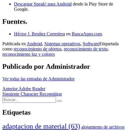
Descargar Speak! para Android
desde la Play Store de
Google.
Fuentes.
Héctor J. Benítez Corredera
en
BuscaApps.com
.
Publicada en
Android
,
Sistemas operativos
,
Software
Etiquetada
como
reconocimiento de objetos
,
reconocimiento de texto
,
reconocimiento luz y colores
Publicado por
Administrador
Ver todas las entradas de Administrador
Navegación
Anterior
Adobe Reader
Siguiente
Character Recognition
de
Buscar:
Buscar
entradas
Etiquetas
adaptacion de material
(63)
alojamiento de archivos