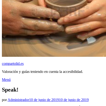
compartolid.es
Valoración y guías teniendo en cuenta la accesibilidad.
Saltar
Menú
al
contenido
Speak!
Publicado
por
Administrador
10 de junio de 2019
10 de junio de 2019
el