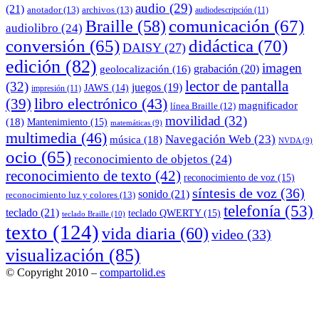
audio
(29)
(21)
anotador
(13)
archivos
(13)
audiodescripción
(11)
comunicación
(67)
Braille
(58)
audiolibro
(24)
conversión
(65)
didáctica
(70)
DAISY
(27)
edición
(82)
imagen
grabación
(20)
geolocalización
(16)
lector de pantalla
(32)
juegos
(19)
JAWS
(14)
impresión
(11)
(39)
libro electrónico
(43)
magnificador
línea Braille
(12)
movilidad
(32)
(18)
Mantenimiento
(15)
matemáticas
(9)
multimedia
(46)
Navegación Web
(23)
música
(18)
NVDA
(9)
ocio
(65)
reconocimiento de objetos
(24)
reconocimiento de texto
(42)
reconocimiento de voz
(15)
síntesis de voz
(36)
sonido
(21)
reconocimiento luz y colores
(13)
telefonía
(53)
teclado
(21)
teclado QWERTY
(15)
teclado Braille
(10)
texto
(124)
vida diaria
(60)
video
(33)
visualización
(85)
© Copyright 2010 –
compartolid.es
Tema Allium de
TemplateLens
⋅
Funciona con
WordPress