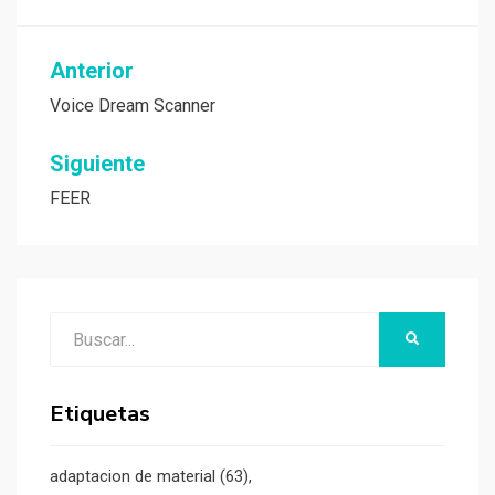
Navegación
Anterior
de
Voice Dream Scanner
entradas
Siguiente
FEER
Buscar:
BUSCAR
Etiquetas
adaptacion de material
(63)