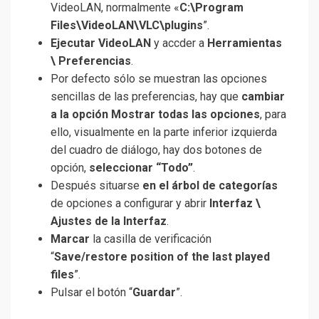
VideoLAN, normalmente «
C:\Program
Files\VideoLAN\VLC\plugins
”.
Ejecutar VideoLAN
y accder a
Herramientas
\ Preferencias
.
Por defecto sólo se muestran las opciones
sencillas de las preferencias, hay que
cambiar
a la opción Mostrar todas las opciones
, para
ello, visualmente en la parte inferior izquierda
del cuadro de diálogo, hay dos botones de
opción,
seleccionar “Todo”
.
Después situarse
en el árbol de categorías
de opciones a configurar y abrir
Interfaz \
Ajustes de la Interfaz
.
Marcar
la casilla de verificación
“
Save/restore position of the last played
files
”.
Pulsar el botón “
Guardar
”.