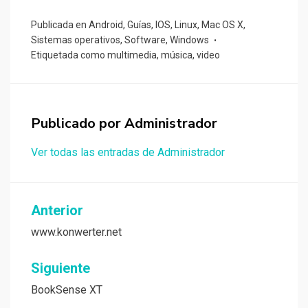
Publicada en
Android
,
Guías
,
IOS
,
Linux
,
Mac OS X
,
Sistemas operativos
,
Software
,
Windows
Etiquetada como
multimedia
,
música
,
video
Publicado por
Administrador
Ver todas las entradas de Administrador
Navegación
Anterior
de
www.konwerter.net
entradas
Siguiente
BookSense XT