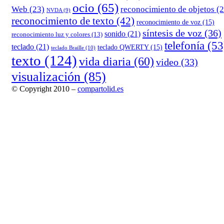
ocio
(65)
reconocimiento de objetos
(2
Web
(23)
NVDA
(9)
reconocimiento de texto
(42)
reconocimiento de voz
(15)
síntesis de voz
(36)
sonido
(21)
reconocimiento luz y colores
(13)
telefonía
(53
teclado
(21)
teclado QWERTY
(15)
teclado Braille
(10)
texto
(124)
vida diaria
(60)
video
(33)
visualización
(85)
© Copyright 2010 –
compartolid.es
Tema Allium de
TemplateLens
⋅
Funciona con
WordPress