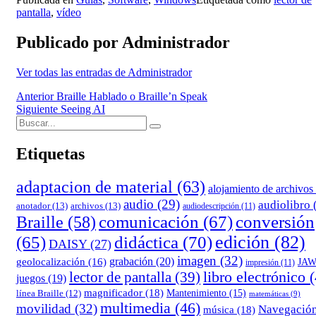
pantalla
,
vídeo
Publicado por
Administrador
Ver todas las entradas de Administrador
Navegación
Anterior
Braille Hablado o Braille’n Speak
Siguiente
Seeing AI
de
Buscar:
Buscar
entradas
Etiquetas
adaptacion de material
(63)
alojamiento de archivos
audio
(29)
audiolibro
anotador
(13)
archivos
(13)
audiodescripción
(11)
comunicación
(67)
conversión
Braille
(58)
edición
(82)
(65)
didáctica
(70)
DAISY
(27)
imagen
(32)
grabación
(20)
geolocalización
(16)
JA
impresión
(11)
lector de pantalla
(39)
libro electrónico
(
juegos
(19)
magnificador
(18)
Mantenimiento
(15)
línea Braille
(12)
matemáticas
(9)
multimedia
(46)
movilidad
(32)
Navegació
música
(18)