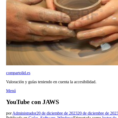
compartolid.es
Valoración y guías teniendo en cuenta la accesibilidad.
Saltar
Menú
al
contenido
YouTube con JAWS
Publicado
por
Administrador
20 de diciembre de 2023
20 de diciembre de 202
el
Publicada en
Guías
,
Software
,
Windows
Etiquetada como
lector de