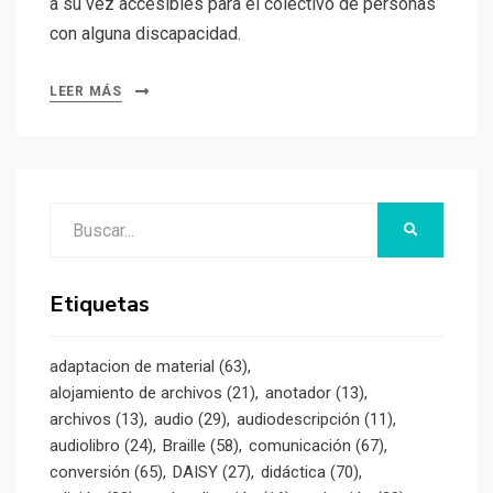
a su vez accesibles para el colectivo de personas
con alguna discapacidad.
LEER MÁS
Buscar:
BUSCAR
Etiquetas
adaptacion de material
(63)
alojamiento de archivos
(21)
anotador
(13)
archivos
(13)
audio
(29)
audiodescripción
(11)
audiolibro
(24)
Braille
(58)
comunicación
(67)
conversión
(65)
DAISY
(27)
didáctica
(70)