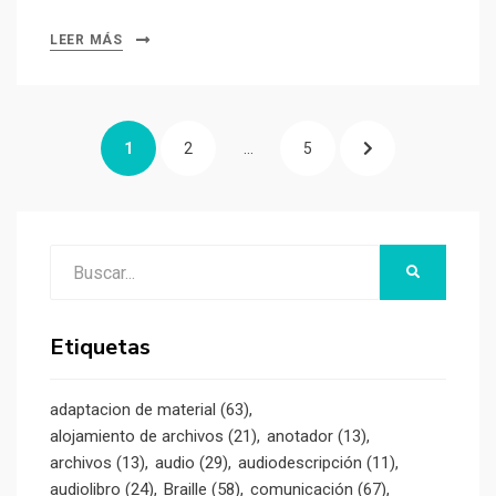
LEER MÁS
Paginación
PÁGINA
PÁGINA
PÁGINA
PÁGINA
1
2
…
5
de
entradas
SIGUIENTE
Buscar:
BUSCAR
Etiquetas
adaptacion de material
(63)
alojamiento de archivos
(21)
anotador
(13)
archivos
(13)
audio
(29)
audiodescripción
(11)
audiolibro
(24)
Braille
(58)
comunicación
(67)