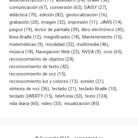
audiodescripción
(11)
audiolibro
(24)
Braille
(58)
comunicación
(67)
conversión
(65)
DAISY
(27)
didáctica
(70)
edición
(82)
geolocalización
(16)
grabación
(20)
imagen
(32)
impresión
(11)
JAWS
(14)
juegos
(19)
lector de pantalla
(39)
libro electrónico
(43)
línea Braille
(12)
magnificador
(18)
Mantenimiento
(15)
matemáticas
(9)
movilidad
(32)
multimedia
(46)
música
(18)
Navegación Web
(23)
NVDA
(9)
ocio
(65)
reconocimiento de objetos
(24)
reconocimiento de texto
(42)
reconocimiento de voz
(15)
reconocimiento luz y colores
(13)
sonido
(21)
síntesis de voz
(36)
teclado
(21)
teclado Braille
(10)
teclado QWERTY
(15)
telefonía
(53)
texto
(124)
vida diaria
(60)
video
(33)
visualización
(85)