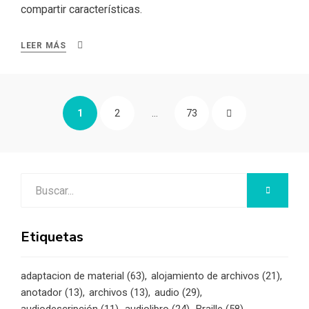
compartir características.
LEER MÁS
Paginación
PÁGINA
PÁGINA
PÁGINA
PÁGINA
1
2
…
73
de
entradas
SIGUIENTE
Buscar:
BUSCAR
Etiquetas
adaptacion de material
(63)
alojamiento de archivos
(21)
anotador
(13)
archivos
(13)
audio
(29)