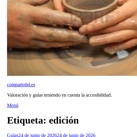
compartolid.es
Valoración y guías teniendo en cuenta la accesibilidad.
Saltar
Menú
al
contenido
Etiqueta:
edición
Publicado
Guías
24 de junio de 2026
24 de junio de 2026