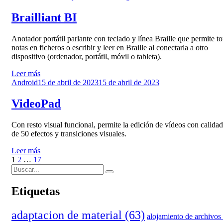
el
Brailliant BI
Anotador portátil parlante con teclado y línea Braille que permite t
notas en ficheros o escribir y leer en Braille al conectarla a otro
dispositivo (ordenador, portátil, móvil o tableta).
Leer más
Publicado
Android
15 de abril de 2023
15 de abril de 2023
el
VideoPad
Con resto visual funcional, permite la edición de vídeos con calida
de 50 efectos y transiciones visuales.
Leer más
Paginación
Página
Página
Página
Página
1
2
…
17
Buscar:
siguiente
de
Buscar
entradas
Etiquetas
adaptacion de material
(63)
alojamiento de archivos