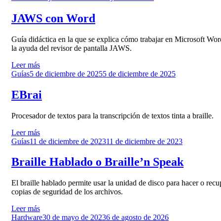
el
JAWS con Word
Guía didáctica en la que se explica cómo trabajar en Microsoft Wo
la ayuda del revisor de pantalla JAWS.
Leer más
Publicado
Guías
5 de diciembre de 2025
5 de diciembre de 2025
el
EBrai
Procesador de textos para la transcripción de textos tinta a braille.
Leer más
Publicado
Guías
11 de diciembre de 2023
11 de diciembre de 2023
el
Braille Hablado o Braille’n Speak
El braille hablado permite usar la unidad de disco para hacer o recu
copias de seguridad de los archivos.
Leer más
Publicado
Hardware
30 de mayo de 2023
6 de agosto de 2026