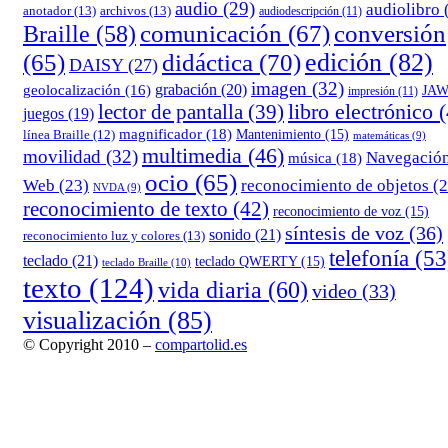
audio
(29)
audiolibro
anotador
(13)
archivos
(13)
audiodescripción
(11)
comunicación
(67)
conversión
Braille
(58)
edición
(82)
(65)
didáctica
(70)
DAISY
(27)
imagen
(32)
grabación
(20)
geolocalización
(16)
JA
impresión
(11)
lector de pantalla
(39)
libro electrónico
(
juegos
(19)
magnificador
(18)
Mantenimiento
(15)
línea Braille
(12)
matemáticas
(9)
multimedia
(46)
movilidad
(32)
Navegació
música
(18)
ocio
(65)
reconocimiento de objetos
(2
Web
(23)
NVDA
(9)
reconocimiento de texto
(42)
reconocimiento de voz
(15)
síntesis de voz
(36)
sonido
(21)
reconocimiento luz y colores
(13)
telefonía
(53
teclado
(21)
teclado QWERTY
(15)
teclado Braille
(10)
texto
(124)
vida diaria
(60)
video
(33)
visualización
(85)
© Copyright 2010 –
compartolid.es
Tema Allium de
TemplateLens
⋅
Funciona con
WordPress