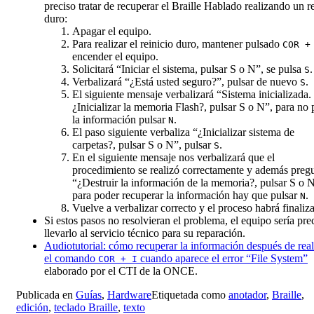
preciso tratar de recuperar el Braille Hablado realizando un r
duro:
Apagar el equipo.
Para realizar el reinicio duro, mantener pulsado
COR +
encender el equipo.
Solicitará “Iniciar el sistema, pulsar S o N”, se pulsa
.
S
Verbalizará “¿Está usted seguro?”, pulsar de nuevo
.
S
El siguiente mensaje verbalizará “Sistema inicializada.
¿Inicializar la memoria Flash?, pulsar S o N”, para no 
la información pulsar
.
N
El paso siguiente verbaliza “¿Inicializar sistema de
carpetas?, pulsar S o N”, pulsar
.
S
En el siguiente mensaje nos verbalizará que el
procedimiento se realizó correctamente y además preg
“¿Destruir la información de la memoria?, pulsar S o 
para poder recuperar la información hay que pulsar
.
N
Vuelve a verbalizar correcto y el proceso habrá finaliz
Si estos pasos no resolvieran el problema, el equipo sería pre
llevarlo al servicio técnico para su reparación.
Audiotutorial: cómo recuperar la información después de real
el comando
cuando aparece el error “File System”
COR + I
elaborado por el CTI de la ONCE.
Publicada en
Guías
,
Hardware
Etiquetada como
anotador
,
Braille
,
edición
,
teclado Braille
,
texto