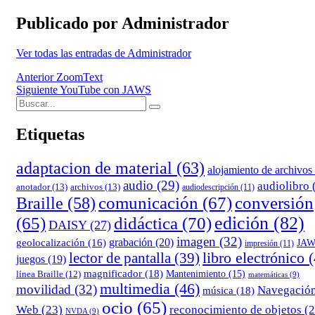
Publicado por
Administrador
Ver todas las entradas de Administrador
Navegación
Anterior
ZoomText
Siguiente
YouTube con JAWS
de
Buscar:
Buscar
entradas
Etiquetas
adaptacion de material
(63)
alojamiento de archivos
audio
(29)
audiolibro
anotador
(13)
archivos
(13)
audiodescripción
(11)
comunicación
(67)
conversión
Braille
(58)
edición
(82)
(65)
didáctica
(70)
DAISY
(27)
imagen
(32)
grabación
(20)
geolocalización
(16)
JA
impresión
(11)
lector de pantalla
(39)
libro electrónico
(
juegos
(19)
magnificador
(18)
Mantenimiento
(15)
línea Braille
(12)
matemáticas
(9)
multimedia
(46)
movilidad
(32)
Navegació
música
(18)
ocio
(65)
reconocimiento de objetos
(2
Web
(23)
NVDA
(9)