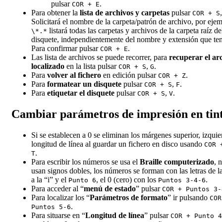
pulsar
.
COR + E
Para obtener la
lista de archivos y carpetas
pulsar
COR + S
Solicitará el nombre de la carpeta/patrón de archivo, por eje
listará todas las carpetas y archivos de la carpeta raíz de
\*.*
disquete, independientemente del nombre y extensión que te
Para confirmar pulsar
.
COR + E
Las lista de archivos se puede recorrer, para
recuperar el ar
localizado
en la lista pulsar
,
.
COR + S
G
Para
volver al fichero
en edición pulsar
.
COR + Z
Para
formatear un disquete
pulsar
,
.
COR + S
F
Para
etiquetar el disquete
pulsar
,
.
COR + S
V
Cambiar parámetros de impresión en tint
Si se establecen a 0 se eliminan los márgenes superior, izquie
longitud de línea al guardar un fichero en disco usando
COR 
.
T
Para escribir los números se usa el
Braille computerizado
, 
usan signos dobles, los números se forman con las letras de l
a la “i” y el
, el 0 (cero) con los
.
Punto 6
Puntos 3-4-6
Para acceder al “
menú de estado
” pulsar
COR + Puntos 3-
Para localizar los “
Parámetros de formato
” ir pulsando
COR
.
Puntos 5-6
Para situarse en “
Longitud de línea
” pulsar
COR + Punto 4