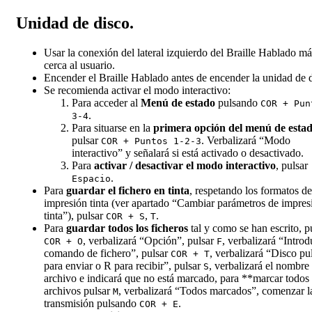
Unidad de disco.
Usar la conexión del lateral izquierdo del Braille Hablado má
cerca al usuario.
Encender el Braille Hablado antes de encender la unidad de d
Se recomienda activar el modo interactivo:
Para acceder al
Menú de estado
pulsando
COR + Pun
.
3-4
Para situarse en la
primera opción del menú de esta
pulsar
. Verbalizará “Modo
COR + Puntos 1-2-3
interactivo” y señalará si está activado o desactivado.
Para
activar / desactivar el modo interactivo
, pulsar
.
Espacio
Para
guardar el fichero en tinta
, respetando los formatos de
impresión tinta (ver apartado “Cambiar parámetros de impres
tinta”), pulsar
,
.
COR + S
T
Para
guardar todos los ficheros
tal y como se han escrito, p
, verbalizará “Opción”, pulsar
, verbalizará “Intro
COR + O
F
comando de fichero”, pulsar
, verbalizará “Disco pu
COR + T
para enviar o R para recibir”, pulsar
, verbalizará el nombre
S
archivo e indicará que no está marcado, para **marcar todos 
archivos pulsar
, verbalizará “Todos marcados”, comenzar l
M
transmisión pulsando
.
COR + E