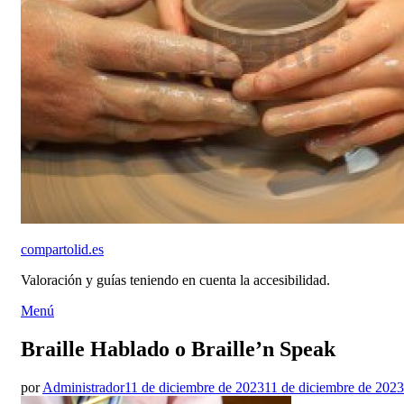
compartolid.es
Valoración y guías teniendo en cuenta la accesibilidad.
Saltar
Menú
al
contenido
Braille Hablado o Braille’n Speak
Publicado
por
Administrador
11 de diciembre de 2023
11 de diciembre de 2023
el