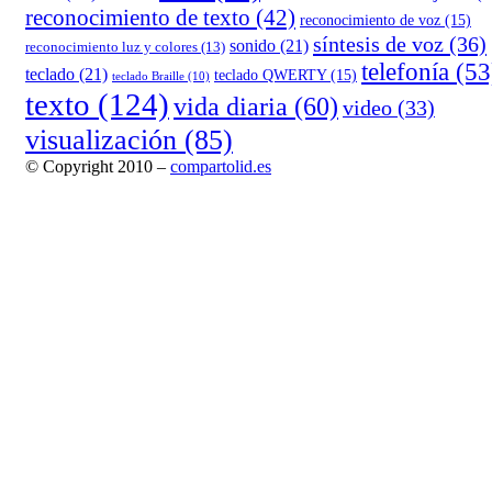
reconocimiento de texto
(42)
reconocimiento de voz
(15)
síntesis de voz
(36)
sonido
(21)
reconocimiento luz y colores
(13)
telefonía
(53
teclado
(21)
teclado QWERTY
(15)
teclado Braille
(10)
texto
(124)
vida diaria
(60)
video
(33)
visualización
(85)
© Copyright 2010 –
compartolid.es
Tema Allium de
TemplateLens
⋅
Funciona con
WordPress