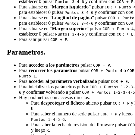
establecer 0 pulsar
y confirmar con
.
Puntos 3-4-6
COR + E
Para situarse en “
Margen izquierdo
” pulsar
COR + Punto 
para establecer 0 pulsar
y confirmar con
Puntos 3-4-6
COR
Para situarse en “
Longitud de página
” pulsar
COR + Punto
para establecer 0 pulsar
y confirmar con
Puntos 3-4-6
COR
Para situarse en “
Margen superior
” pulsar
COR + Punto 4
establecer 0 pulsar
y confirmar con
.
Puntos 3-4-6
COR + E
Para salir pulsar
.
COR + E
Parámetros.
Para
acceder a los parámetros
pulsar
.
COR + P
Para
recorrer los parámetros
pulsar
o
COR + Punto 4
COR
.
Punto 1
Para
acceder al parámetro verbalizado
pulsar
.
COR + E
Para inicializar los parámetros pulsar
COR + Puntos 1-2-3
y confirmar volviendo a pulsar
6
COR + Puntos 1-2-3-4-5
Hay parámetros con accesos directos:
Para
desproteger el fichero
abierto pulsar
y 
COR + P
.
U
Para saber el número de serie pulsar
y luego
COR + P
.
Puntos 1-4-5-6
Para saber la fecha de revisión del firmware pulsar
COR
y luego
.
R