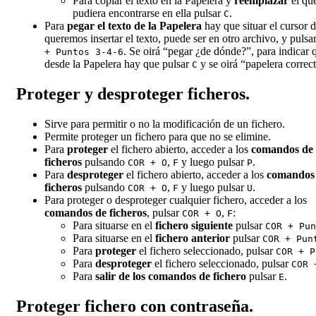
Para copiar el texto en la Papelera y
reemplazar
el qu
pudiera encontrarse en ella pulsar
.
C
Para
pegar el texto de la Papelera
hay que situar el cursor 
queremos insertar el texto, puede ser en otro archivo, y pulsa
. Se oirá “pegar ¿de dónde?”, para indicar 
+ Puntos 3-4-6
desde la Papelera hay que pulsar
y se oirá “papelera correc
C
Proteger y desproteger ficheros.
Sirve para permitir o no la modificación de un fichero.
Permite proteger un fichero para que no se elimine.
Para
proteger
el fichero abierto, acceder a los
comandos de
ficheros
pulsando
,
y luego pulsar
.
COR + O
F
P
Para
desproteger
el fichero abierto, acceder a los
comandos
ficheros
pulsando
,
y luego pulsar
.
COR + O
F
U
Para proteger o desproteger cualquier fichero, acceder a los
comandos de ficheros
, pulsar
,
:
COR + O
F
Para situarse en el
fichero siguiente
pulsar
COR + Pun
Para situarse en el
fichero anterior
pulsar
COR + Pun
Para
proteger
el fichero seleccionado, pulsar
COR + P
Para
desproteger
el fichero seleccionado, pulsar
COR 
Para
salir de los comandos de fichero
pulsar
.
E
Proteger fichero con contraseña.