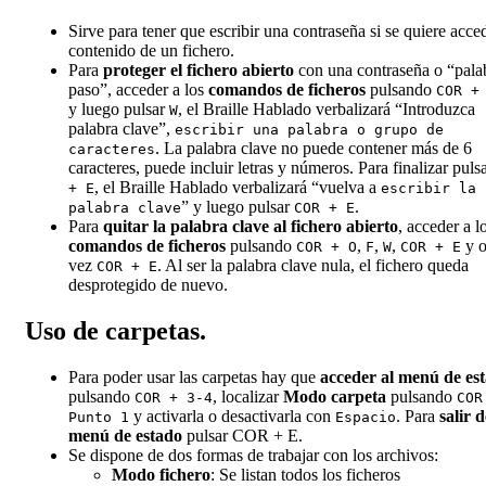
Sirve para tener que escribir una contraseña si se quiere acced
contenido de un fichero.
Para
proteger el fichero abierto
con una contraseña o “pala
paso”, acceder a los
comandos de ficheros
pulsando
COR +
y luego pulsar
, el Braille Hablado verbalizará “Introduzca
W
palabra clave”,
escribir una palabra o grupo de
. La palabra clave no puede contener más de 6
caracteres
caracteres, puede incluir letras y números. Para finalizar puls
, el Braille Hablado verbalizará “vuelva a
+ E
escribir la
” y luego pulsar
.
palabra clave
COR + E
Para
quitar la palabra clave al fichero abierto
, acceder a l
comandos de ficheros
pulsando
,
,
,
y o
COR + O
F
W
COR + E
vez
. Al ser la palabra clave nula, el fichero queda
COR + E
desprotegido de nuevo.
Uso de carpetas.
Para poder usar las carpetas hay que
acceder al menú de es
pulsando
, localizar
Modo carpeta
pulsando
COR + 3-4
COR
y activarla o desactivarla con
. Para
salir d
Punto 1
Espacio
menú de estado
pulsar COR + E.
Se dispone de dos formas de trabajar con los archivos:
Modo fichero
: Se listan todos los ficheros