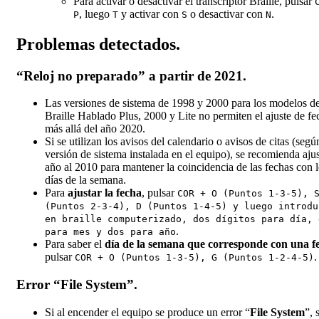
Para activar o desactivar el transcriptor Braille, pulsar
, luego
y activar con
o desactivar con
.
P
T
S
N
Problemas detectados.
“Reloj no preparado” a partir de 2021.
Las versiones de sistema de 1998 y 2000 para los modelos d
Braille Hablado Plus, 2000 y Lite no permiten el ajuste de fe
más allá del año 2020.
Si se utilizan los avisos del calendario o avisos de citas (segú
versión de sistema instalada en el equipo), se recomienda ajus
año al 2010 para mantener la coincidencia de las fechas con 
días de la semana.
Para
ajustar la fecha
, pulsar
COR + O (Puntos 1-3-5), 
(Puntos 2-3-4), D (Puntos 1-4-5) y luego introdu
en braille computerizado, dos dígitos para día, 
.
para mes y dos para año
Para saber el
día de la semana que corresponde con una f
pulsar
.
COR + O (Puntos 1-3-5), G (Puntos 1-2-4-5)
Error “File System”.
Si al encender el equipo se produce un error “
File System
”, 