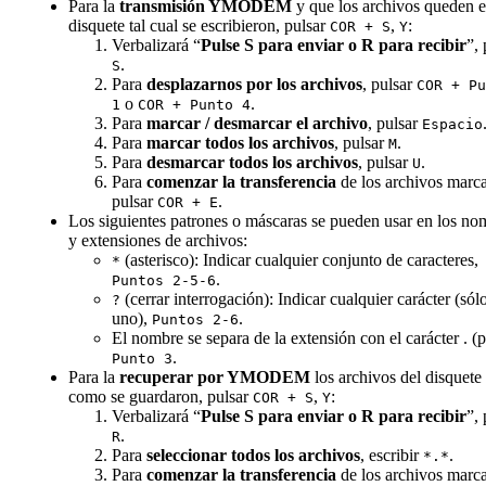
Para la
transmisión YMODEM
y que los archivos queden e
disquete tal cual se escribieron, pulsar
,
:
COR + S
Y
Verbalizará “
Pulse S para enviar o R para recibir
”, 
.
S
Para
desplazarnos por los archivos
, pulsar
COR + Pu
o
.
1
COR + Punto 4
Para
marcar / desmarcar el archivo
, pulsar
Espacio
Para
marcar todos los archivos
, pulsar
.
M
Para
desmarcar todos los archivos
, pulsar
.
U
Para
comenzar la transferencia
de los archivos marc
pulsar
.
COR + E
Los siguientes patrones o máscaras se pueden usar en los no
y extensiones de archivos:
(asterisco): Indicar cualquier conjunto de caracteres,
*
.
Puntos 2-5-6
(cerrar interrogación): Indicar cualquier carácter (sól
?
uno),
.
Puntos 2-6
El nombre se separa de la extensión con el carácter . (
.
Punto 3
Para la
recuperar por YMODEM
los archivos del disquete 
como se guardaron, pulsar
,
:
COR + S
Y
Verbalizará “
Pulse S para enviar o R para recibir
”, 
.
R
Para
seleccionar todos los archivos
, escribir
.
*.*
Para
comenzar la transferencia
de los archivos marc