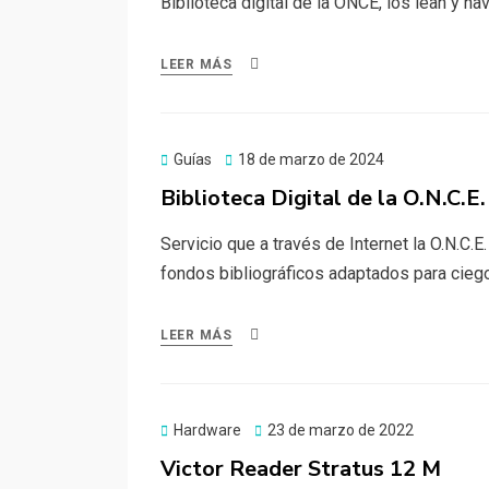
Biblioteca digital de la ONCE, los lean y na
LEER MÁS
Publicado
Guías
18 de marzo de 2024
el
Biblioteca Digital de la O.N.C.E.
Servicio que a través de Internet la O.N.C.E
fondos bibliográficos adaptados para ciego
LEER MÁS
Publicado
Hardware
23 de marzo de 2022
el
Victor Reader Stratus 12 M