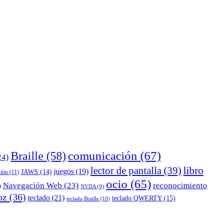
comunicación
(67)
Braille
(58)
24)
lector de pantalla
(39)
libro
juegos
(19)
JAWS
(14)
sión
(11)
ocio
(65)
reconocimiento
Navegación Web
(23)
)
NVDA
(9)
oz
(36)
teclado
(21)
teclado QWERTY
(15)
teclado Braille
(10)