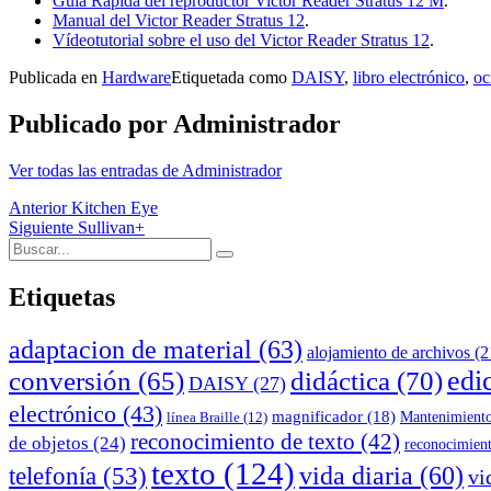
Guía Rápida del reproductor Victor Reader Stratus 12 M
.
Manual del Victor Reader Stratus 12
.
Vídeotutorial sobre el uso del Victor Reader Stratus 12
.
Publicada en
Hardware
Etiquetada como
DAISY
,
libro electrónico
,
oc
Publicado por
Administrador
Ver todas las entradas de Administrador
Navegación
Anterior
Kitchen Eye
Siguiente
Sullivan+
de
Buscar:
Buscar
entradas
Etiquetas
adaptacion de material
(63)
alojamiento de archivos
(2
edi
conversión
(65)
didáctica
(70)
DAISY
(27)
electrónico
(43)
magnificador
(18)
Mantenimient
línea Braille
(12)
reconocimiento de texto
(42)
de objetos
(24)
reconocimien
texto
(124)
telefonía
(53)
vida diaria
(60)
vi