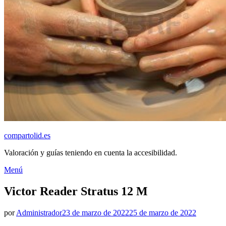
compartolid.es
Valoración y guías teniendo en cuenta la accesibilidad.
Saltar
Menú
al
contenido
Victor Reader Stratus 12 M
Publicado
por
Administrador
23 de marzo de 2022
25 de marzo de 2022
el