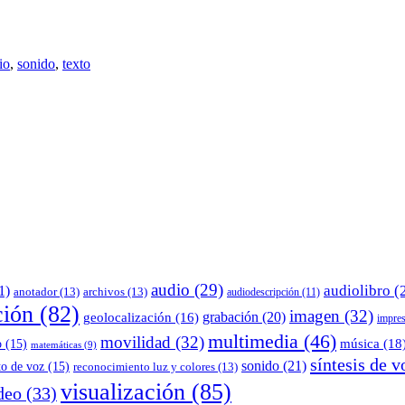
io
,
sonido
,
texto
audio
(29)
audiolibro
(
1)
anotador
(13)
archivos
(13)
audiodescripción
(11)
ción
(82)
imagen
(32)
grabación
(20)
geolocalización
(16)
impre
multimedia
(46)
movilidad
(32)
música
(18
o
(15)
matemáticas
(9)
síntesis de v
sonido
(21)
to de voz
(15)
reconocimiento luz y colores
(13)
visualización
(85)
deo
(33)