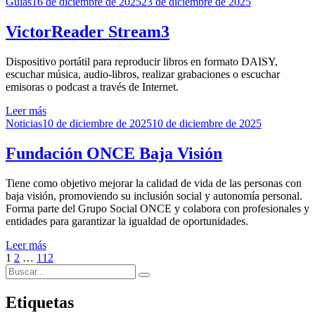
Publicado
Guías
16 de diciembre de 2025
23 de diciembre de 2025
el
VictorReader Stream3
Dispositivo portátil para reproducir libros en formato DAISY,
escuchar música, audio-libros, realizar grabaciones o escuchar
emisoras o podcast a través de Internet.
Leer más
Publicado
Noticias
10 de diciembre de 2025
10 de diciembre de 2025
el
Fundación ONCE Baja Visión
Tiene como objetivo mejorar la calidad de vida de las personas con
baja visión, promoviendo su inclusión social y autonomía personal.
Forma parte del Grupo Social ONCE y colabora con profesionales y
entidades para garantizar la igualdad de oportunidades.
Leer más
Paginación
Página
Página
Página
Página
1
2
…
112
Buscar:
siguiente
de
Buscar
entradas
Etiquetas