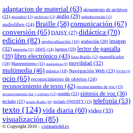
adaptacion de material
(63)
alojamiento de archivos
audio
(29)
(21)
anotador
(13)
archivos
(13)
audiodescripción
(11)
comunicación
(67)
Braille
(58)
audiolibro
(24)
conversión
(65)
didáctica
(70)
DAISY
(27)
edición
(82)
imagen
grabación
(20)
geolocalización
(16)
lector de pantalla
(32)
juegos
(19)
JAWS
(14)
impresión
(11)
(39)
libro electrónico
(43)
magnificador
línea Braille
(12)
movilidad
(32)
(18)
Mantenimiento
(15)
matemáticas
(9)
multimedia
(46)
Navegación Web
(23)
música
(18)
NVDA
(9)
ocio
(65)
reconocimiento de objetos
(24)
reconocimiento de texto
(42)
reconocimiento de voz
(15)
síntesis de voz
(36)
sonido
(21)
reconocimiento luz y colores
(13)
telefonía
(53)
teclado
(21)
teclado QWERTY
(15)
teclado Braille
(10)
texto
(124)
vida diaria
(60)
video
(33)
visualización
(85)
© Copyright 2010 –
compartolid.es
Tema Allium de
TemplateLens
⋅
Funciona con
WordPress