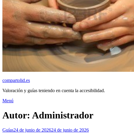
compartolid.es
Valoración y guías teniendo en cuenta la accesibilidad.
Saltar
Menú
al
contenido
Autor:
Administrador
Publicado
Guías
24 de junio de 2026
24 de junio de 2026