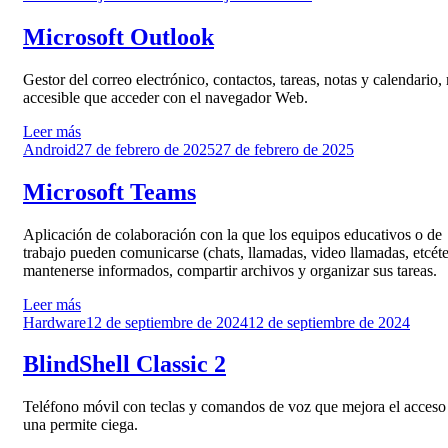
el
Microsoft Outlook
Gestor del correo electrónico, contactos, tareas, notas y calendario,
accesible que acceder con el navegador Web.
Leer más
Publicado
Android
27 de febrero de 2025
27 de febrero de 2025
el
Microsoft Teams
Aplicación de colaboración con la que los equipos educativos o de
trabajo pueden comunicarse (chats, llamadas, video llamadas, etcéte
mantenerse informados, compartir archivos y organizar sus tareas.
Leer más
Publicado
Hardware
12 de septiembre de 2024
12 de septiembre de 2024
el
BlindShell Classic 2
Teléfono móvil con teclas y comandos de voz que mejora el acceso
una permite ciega.