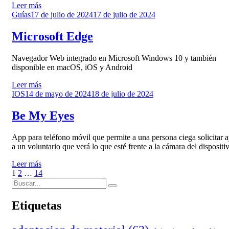
Leer más
Publicado
Guías
17 de julio de 2024
17 de julio de 2024
el
Microsoft Edge
Navegador Web integrado en Microsoft Windows 10 y también
disponible en macOS, iOS y Android
Leer más
Publicado
IOS
14 de mayo de 2024
18 de julio de 2024
el
Be My Eyes
App para teléfono móvil que permite a una persona ciega solicitar 
a un voluntario que verá lo que esté frente a la cámara del dispositi
Leer más
Paginación
Página
Página
Página
Página
1
2
…
14
Buscar:
siguiente
de
Buscar
entradas
Etiquetas