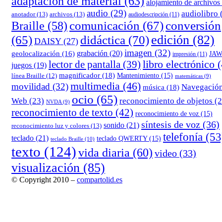
adaptacion de material
(63)
alojamiento de archivos
audio
(29)
audiolibro
anotador
(13)
archivos
(13)
audiodescripción
(11)
comunicación
(67)
conversión
Braille
(58)
edición
(82)
(65)
didáctica
(70)
DAISY
(27)
imagen
(32)
grabación
(20)
geolocalización
(16)
JA
impresión
(11)
lector de pantalla
(39)
libro electrónico
(
juegos
(19)
magnificador
(18)
Mantenimiento
(15)
línea Braille
(12)
matemáticas
(9)
multimedia
(46)
movilidad
(32)
Navegació
música
(18)
ocio
(65)
reconocimiento de objetos
(2
Web
(23)
NVDA
(9)
reconocimiento de texto
(42)
reconocimiento de voz
(15)
síntesis de voz
(36)
sonido
(21)
reconocimiento luz y colores
(13)
telefonía
(53
teclado
(21)
teclado QWERTY
(15)
teclado Braille
(10)
texto
(124)
vida diaria
(60)
video
(33)
visualización
(85)
© Copyright 2010 –
compartolid.es
Tema Allium de
TemplateLens
⋅
Funciona con
WordPress