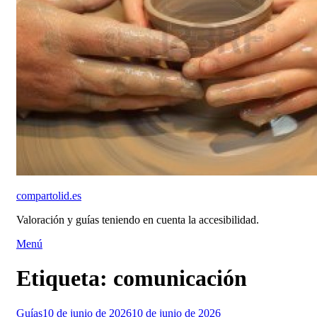
compartolid.es
Valoración y guías teniendo en cuenta la accesibilidad.
Saltar
Menú
al
contenido
Etiqueta:
comunicación
Publicado
Guías
10 de junio de 2026
10 de junio de 2026