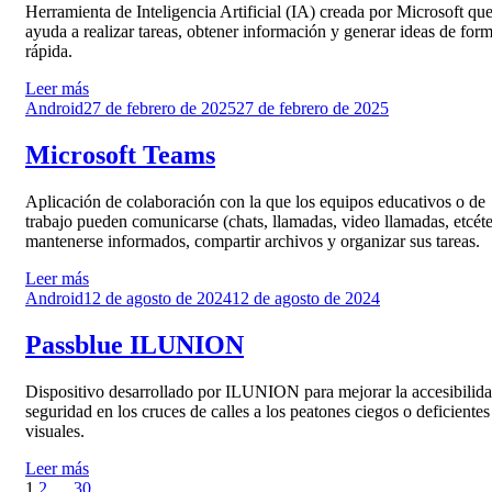
Herramienta de Inteligencia Artificial (IA) creada por Microsoft qu
ayuda a realizar tareas, obtener información y generar ideas de for
rápida.
Leer más
Publicado
Android
27 de febrero de 2025
27 de febrero de 2025
el
Microsoft Teams
Aplicación de colaboración con la que los equipos educativos o de
trabajo pueden comunicarse (chats, llamadas, video llamadas, etcéte
mantenerse informados, compartir archivos y organizar sus tareas.
Leer más
Publicado
Android
12 de agosto de 2024
12 de agosto de 2024
el
Passblue ILUNION
Dispositivo desarrollado por ILUNION para mejorar la accesibilid
seguridad en los cruces de calles a los peatones ciegos o deficientes
visuales.
Leer más
Paginación
Página
Página
Página
Página
1
2
…
30