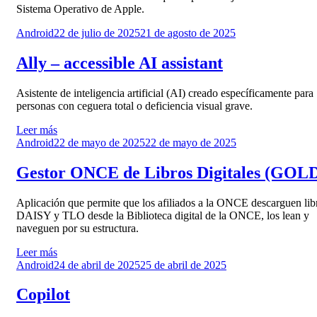
Sistema Operativo de Apple.
Publicado
Android
22 de julio de 2025
21 de agosto de 2025
el
Ally – accessible AI assistant
Asistente de inteligencia artificial (AI) creado específicamente para
personas con ceguera total o deficiencia visual grave.
Leer más
Publicado
Android
22 de mayo de 2025
22 de mayo de 2025
el
Gestor ONCE de Libros Digitales (GOL
Aplicación que permite que los afiliados a la ONCE descarguen lib
DAISY y TLO desde la Biblioteca digital de la ONCE, los lean y
naveguen por su estructura.
Leer más
Publicado
Android
24 de abril de 2025
25 de abril de 2025
el
Copilot