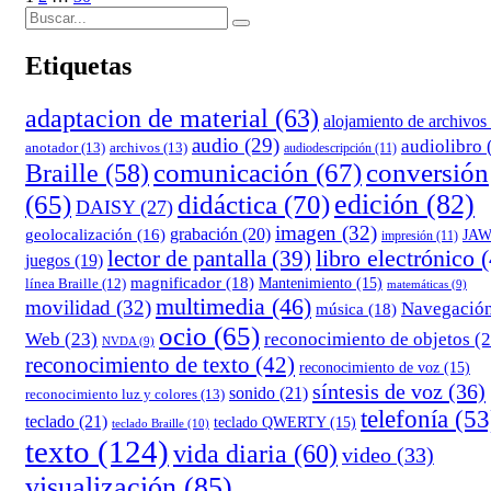
Buscar:
siguiente
de
Buscar
entradas
Etiquetas
adaptacion de material
(63)
alojamiento de archivos
audio
(29)
audiolibro
anotador
(13)
archivos
(13)
audiodescripción
(11)
comunicación
(67)
conversión
Braille
(58)
edición
(82)
(65)
didáctica
(70)
DAISY
(27)
imagen
(32)
grabación
(20)
geolocalización
(16)
JA
impresión
(11)
lector de pantalla
(39)
libro electrónico
(
juegos
(19)
magnificador
(18)
Mantenimiento
(15)
línea Braille
(12)
matemáticas
(9)
multimedia
(46)
movilidad
(32)
Navegació
música
(18)
ocio
(65)
reconocimiento de objetos
(2
Web
(23)
NVDA
(9)
reconocimiento de texto
(42)
reconocimiento de voz
(15)
síntesis de voz
(36)
sonido
(21)
reconocimiento luz y colores
(13)
telefonía
(53
teclado
(21)
teclado QWERTY
(15)
teclado Braille
(10)
texto
(124)
vida diaria
(60)
video
(33)
visualización
(85)