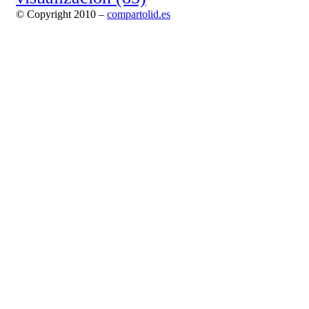
© Copyright 2010 –
compartolid.es
Tema Allium de
TemplateLens
⋅
Funciona con
WordPress