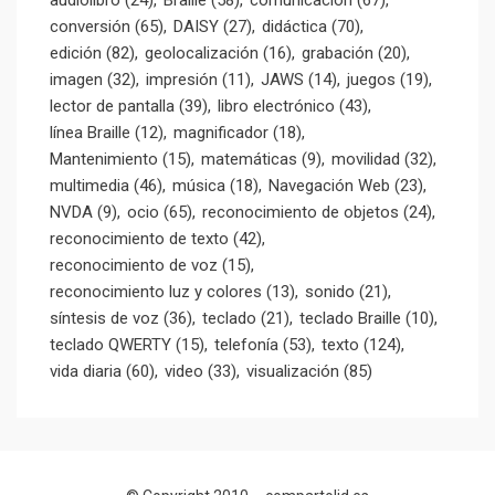
audiolibro
(24)
Braille
(58)
comunicación
(67)
conversión
(65)
DAISY
(27)
didáctica
(70)
edición
(82)
geolocalización
(16)
grabación
(20)
imagen
(32)
impresión
(11)
JAWS
(14)
juegos
(19)
lector de pantalla
(39)
libro electrónico
(43)
línea Braille
(12)
magnificador
(18)
Mantenimiento
(15)
matemáticas
(9)
movilidad
(32)
multimedia
(46)
música
(18)
Navegación Web
(23)
NVDA
(9)
ocio
(65)
reconocimiento de objetos
(24)
reconocimiento de texto
(42)
reconocimiento de voz
(15)
reconocimiento luz y colores
(13)
sonido
(21)
síntesis de voz
(36)
teclado
(21)
teclado Braille
(10)
teclado QWERTY
(15)
telefonía
(53)
texto
(124)
vida diaria
(60)
video
(33)
visualización
(85)