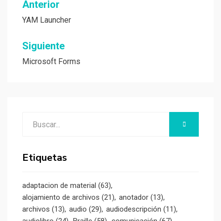
Navegación
Anterior
de
YAM Launcher
entradas
Siguiente
Microsoft Forms
Buscar:
BUSCAR
Etiquetas
adaptacion de material
(63)
alojamiento de archivos
(21)
anotador
(13)
archivos
(13)
audio
(29)
audiodescripción
(11)