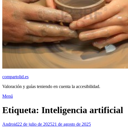
compartolid.es
Valoración y guías teniendo en cuenta la accesibilidad.
Saltar
Menú
al
contenido
Etiqueta:
Inteligencia artificial
Publicado
Android
22 de julio de 2025
21 de agosto de 2025