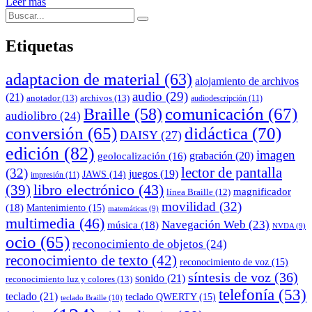
Leer más
Buscar:
Buscar
Etiquetas
adaptacion de material
(63)
alojamiento de archivos
audio
(29)
(21)
anotador
(13)
archivos
(13)
audiodescripción
(11)
comunicación
(67)
Braille
(58)
audiolibro
(24)
conversión
(65)
didáctica
(70)
DAISY
(27)
edición
(82)
imagen
grabación
(20)
geolocalización
(16)
lector de pantalla
(32)
juegos
(19)
JAWS
(14)
impresión
(11)
(39)
libro electrónico
(43)
magnificador
línea Braille
(12)
movilidad
(32)
(18)
Mantenimiento
(15)
matemáticas
(9)
multimedia
(46)
Navegación Web
(23)
música
(18)
NVDA
(9)
ocio
(65)
reconocimiento de objetos
(24)
reconocimiento de texto
(42)
reconocimiento de voz
(15)
síntesis de voz
(36)
sonido
(21)
reconocimiento luz y colores
(13)
telefonía
(53)
teclado
(21)
teclado QWERTY
(15)
teclado Braille
(10)