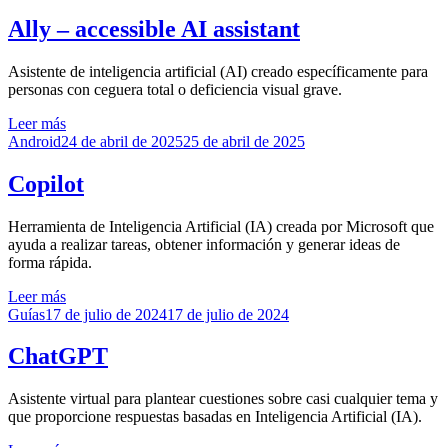
el
Ally – accessible AI assistant
Asistente de inteligencia artificial (AI) creado específicamente para
personas con ceguera total o deficiencia visual grave.
Leer más
Publicado
Android
24 de abril de 2025
25 de abril de 2025
el
Copilot
Herramienta de Inteligencia Artificial (IA) creada por Microsoft que
ayuda a realizar tareas, obtener información y generar ideas de
forma rápida.
Leer más
Publicado
Guías
17 de julio de 2024
17 de julio de 2024
el
ChatGPT
Asistente virtual para plantear cuestiones sobre casi cualquier tema y
que proporcione respuestas basadas en Inteligencia Artificial (IA).