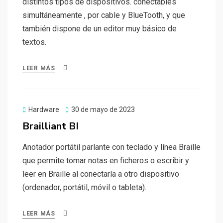
distintos tipos de dispositivos. conectables
simultáneamente , por cable y BlueTooth, y que
también dispone de un editor muy básico de
textos.
LEER MÁS
Publicado
Hardware
30 de mayo de 2023
el
Brailliant BI
Anotador portátil parlante con teclado y línea Braille
que permite tomar notas en ficheros o escribir y
leer en Braille al conectarla a otro dispositivo
(ordenador, portátil, móvil o tableta).
LEER MÁS