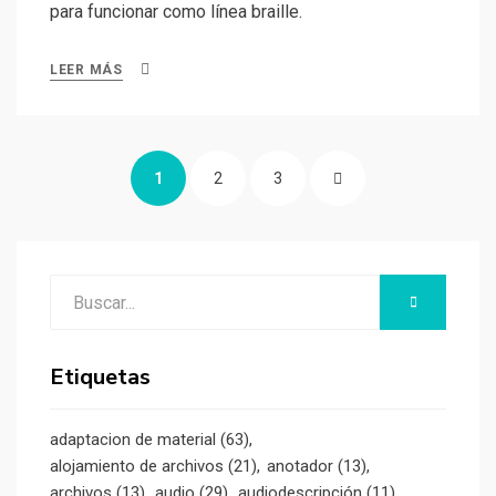
para funcionar como línea braille.
LEER MÁS
Paginación
PÁGINA
PÁGINA
PÁGINA
PÁGINA
1
2
3
de
entradas
SIGUIENTE
Buscar:
BUSCAR
Etiquetas
adaptacion de material
(63)
alojamiento de archivos
(21)
anotador
(13)
archivos
(13)
audio
(29)
audiodescripción
(11)