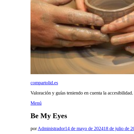
compartolid.es
Valoración y guías teniendo en cuenta la accesibilidad.
Saltar
Menú
al
contenido
Be My Eyes
Publicado
por
Administrador
14 de mayo de 2024
18 de julio de 
el