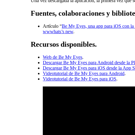
Una vez descargada la aplicación, la primera vez que s
Fuentes, colaboraciones y bibliot
Artículo “
Be My Eyes, una app para iOS con la 
wwwhats’s new
.
Recursos disponibles.
Web de Be My Eyes
.
Descargar Be My Eyes para Android desde la Pl
Descargar Be My Eyes para iOS desde la App S
Videotutorial de Be My Eyes para Android
.
Videotutorial de Be My Eyes para iOS
.