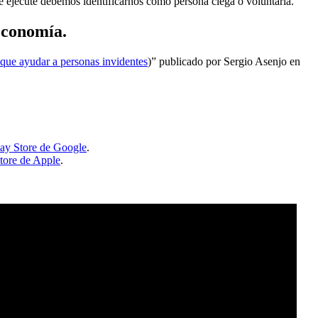
e ejecute debemos identificarnos como persona ciega o voluntaria.
economía.
que ayudar a personas invidentes
)” publicado por Sergio Asenjo en
ay Store de Google
.
tore de Apple
.