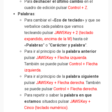
Para
deshacer el último cambio
en el
cuadro de edición pulsar
Control + Z
.
Palabras
:
Para cambiar el «
Eco de teclado
» y que se
verbalice cada palabra que vamos
tecleando pulsar
JAWSKey + 2 (teclado
expandido, encima de la W)
hasta oír
«
Palabras
” o “
Carácter y palabra
”.
Para ir al principio de la
palabra anterior
pulsar
JAWSKey + Flecha izquierda
.
También se puede pulsar
Control + Flecha
izquierda
.
Para ir al principio de la
palabra siguiente
pulsar
JAWSKey + Flecha derecha
. También
se puede pulsar
Control + Flecha derecha
.
Para repetir o saber la
palabra en que
estamos
situados pulsar
JAWSKey +
Cinco (teclado numérico)
.