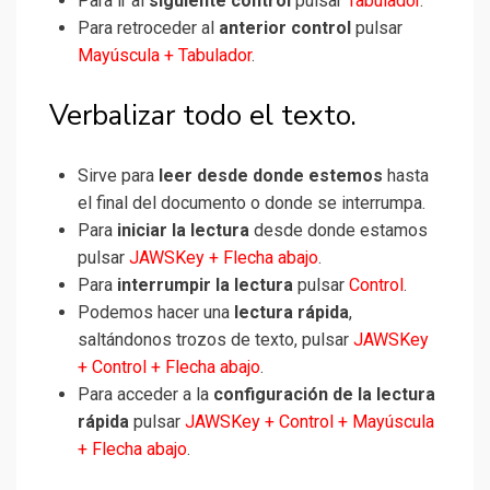
Para ir al
siguiente control
pulsar
Tabulador
.
Para retroceder al
anterior control
pulsar
Mayúscula + Tabulador
.
Verbalizar todo el texto.
Sirve para
leer desde donde estemos
hasta
el final del documento o donde se interrumpa.
Para
iniciar la lectura
desde donde estamos
pulsar
JAWSKey + Flecha abajo
.
Para
interrumpir la lectura
pulsar
Control
.
Podemos hacer una
lectura rápida
,
saltándonos trozos de texto, pulsar
JAWSKey
+ Control + Flecha abajo
.
Para acceder a la
configuración de la lectura
rápida
pulsar
JAWSKey + Control + Mayúscula
+ Flecha abajo
.