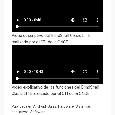
Vídeo descriptivo del BlindShell Clasic LITE
realizado por el CTI de la ONCE
Vídeo explicativo de las funciones del BlindShell
Clasic LITE realizado por el CTI de la ONCE.
Publicada en
Android
,
Guías
,
Hardware
,
Sistemas
operativos
,
Software