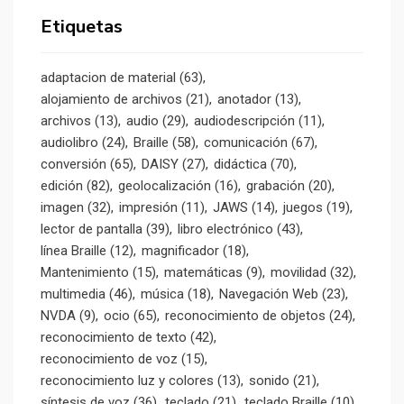
Etiquetas
adaptacion de material
(63)
alojamiento de archivos
(21)
anotador
(13)
archivos
(13)
audio
(29)
audiodescripción
(11)
audiolibro
(24)
Braille
(58)
comunicación
(67)
conversión
(65)
DAISY
(27)
didáctica
(70)
edición
(82)
geolocalización
(16)
grabación
(20)
imagen
(32)
impresión
(11)
JAWS
(14)
juegos
(19)
lector de pantalla
(39)
libro electrónico
(43)
línea Braille
(12)
magnificador
(18)
Mantenimiento
(15)
matemáticas
(9)
movilidad
(32)
multimedia
(46)
música
(18)
Navegación Web
(23)
NVDA
(9)
ocio
(65)
reconocimiento de objetos
(24)
reconocimiento de texto
(42)
reconocimiento de voz
(15)
reconocimiento luz y colores
(13)
sonido
(21)
síntesis de voz
(36)
teclado
(21)
teclado Braille
(10)