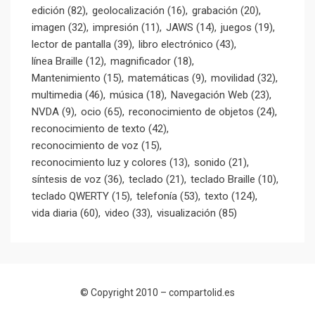
edición
(82)
geolocalización
(16)
grabación
(20)
imagen
(32)
impresión
(11)
JAWS
(14)
juegos
(19)
lector de pantalla
(39)
libro electrónico
(43)
línea Braille
(12)
magnificador
(18)
Mantenimiento
(15)
matemáticas
(9)
movilidad
(32)
multimedia
(46)
música
(18)
Navegación Web
(23)
NVDA
(9)
ocio
(65)
reconocimiento de objetos
(24)
reconocimiento de texto
(42)
reconocimiento de voz
(15)
reconocimiento luz y colores
(13)
sonido
(21)
síntesis de voz
(36)
teclado
(21)
teclado Braille
(10)
teclado QWERTY
(15)
telefonía
(53)
texto
(124)
vida diaria
(60)
video
(33)
visualización
(85)
© Copyright 2010 –
compartolid.es
Tema Allium de
TemplateLens
⋅
Funciona con
WordPress