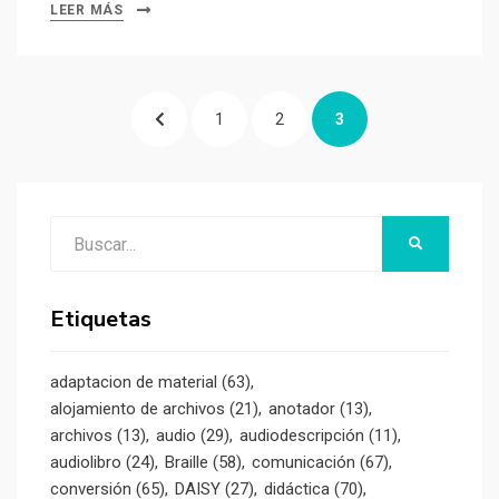
LEER MÁS
Paginación
PÁGINA
PÁGINA
PÁGINA
PÁGINA
1
2
3
de
entradas
ANTERIOR
Buscar:
BUSCAR
Etiquetas
adaptacion de material
(63)
alojamiento de archivos
(21)
anotador
(13)
archivos
(13)
audio
(29)
audiodescripción
(11)
audiolibro
(24)
Braille
(58)
comunicación
(67)
conversión
(65)
DAISY
(27)
didáctica
(70)