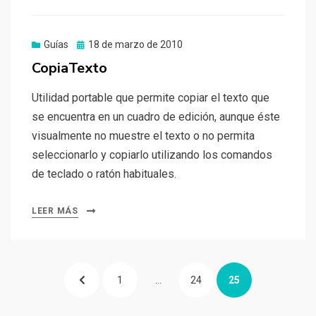
Publicado
Guías
18 de marzo de 2010
el
CopiaTexto
Utilidad portable que permite copiar el texto que
se encuentra en un cuadro de edición, aunque éste
visualmente no muestre el texto o no permita
seleccionarlo y copiarlo utilizando los comandos
de teclado o ratón habituales.
LEER MÁS
Paginación
PÁGINA
PÁGINA
PÁGINA
PÁGINA
1
…
24
25
de
ANTERIOR