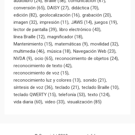
audiolibro
(24)
Braille
(58)
comunicación
(67)
conversión
(65)
DAISY
(27)
didáctica
(70)
edición
(82)
geolocalización
(16)
grabación
(20)
imagen
(32)
impresión
(11)
JAWS
(14)
juegos
(19)
lector de pantalla
(39)
libro electrónico
(43)
línea Braille
(12)
magnificador
(18)
Mantenimiento
(15)
matemáticas
(9)
movilidad
(32)
multimedia
(46)
música
(18)
Navegación Web
(23)
NVDA
(9)
ocio
(65)
reconocimiento de objetos
(24)
reconocimiento de texto
(42)
reconocimiento de voz
(15)
reconocimiento luz y colores
(13)
sonido
(21)
síntesis de voz
(36)
teclado
(21)
teclado Braille
(10)
teclado QWERTY
(15)
telefonía
(53)
texto
(124)
vida diaria
(60)
video
(33)
visualización
(85)