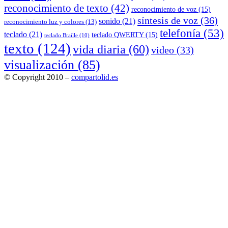
reconocimiento de texto
(42)
reconocimiento de voz
(15)
síntesis de voz
(36)
sonido
(21)
reconocimiento luz y colores
(13)
telefonía
(53)
teclado
(21)
teclado QWERTY
(15)
teclado Braille
(10)
texto
(124)
vida diaria
(60)
video
(33)
visualización
(85)
© Copyright 2010 –
compartolid.es
Tema Allium de
TemplateLens
⋅
Funciona con
WordPress