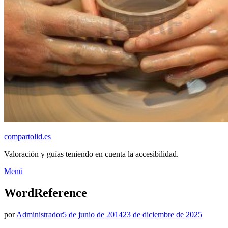
compartolid.es
Valoración y guías teniendo en cuenta la accesibilidad.
Saltar
Menú
al
contenido
WordReference
Publicado
por
Administrador
5 de junio de 2014
23 de diciembre de 2025
el