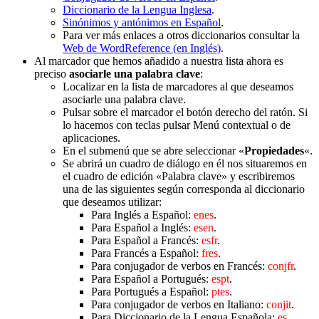
Diccionario de la Lengua Inglesa
.
Sinónimos y antónimos en Español
.
Para ver más enlaces a otros diccionarios consultar la
Web de WordReference (en Inglés)
.
Al marcador que hemos añadido a nuestra lista ahora es
preciso
asociarle una palabra clave
:
Localizar en la lista de marcadores al que deseamos
asociarle una palabra clave.
Pulsar sobre el marcador el botón derecho del ratón. Si
lo hacemos con teclas pulsar Menú contextual o de
aplicaciones.
En el submenú que se abre seleccionar «
Propiedades
«.
Se abrirá un cuadro de diálogo en él nos situaremos en
el cuadro de edición «Palabra clave» y escribiremos
una de las siguientes según corresponda al diccionario
que deseamos utilizar:
Para Inglés a Español:
enes
.
Para Español a Inglés:
esen
.
Para Español a Francés:
esfr
.
Para Francés a Español:
fres
.
Para conjugador de verbos en Francés:
conjfr
.
Para Español a Portugués:
espt
.
Para Portugués a Español:
ptes
.
Para conjugador de verbos en Italiano:
conjit
.
Para Diccionario de la Lengua Española:
es
.