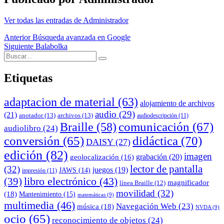
Ver todas las entradas de Administrador
Navegación
Anterior
Búsqueda avanzada en Google
Siguiente
Balabolka
de
Buscar:
Buscar
entradas
Etiquetas
adaptacion de material
(63)
alojamiento de archivos
audio
(29)
(21)
anotador
(13)
archivos
(13)
audiodescripción
(11)
comunicación
(67)
Braille
(58)
audiolibro
(24)
conversión
(65)
didáctica
(70)
DAISY
(27)
edición
(82)
imagen
grabación
(20)
geolocalización
(16)
lector de pantalla
(32)
juegos
(19)
JAWS
(14)
impresión
(11)
(39)
libro electrónico
(43)
magnificador
línea Braille
(12)
movilidad
(32)
(18)
Mantenimiento
(15)
matemáticas
(9)
multimedia
(46)
Navegación Web
(23)
música
(18)
NVDA
(9)
ocio
(65)
reconocimiento de objetos
(24)