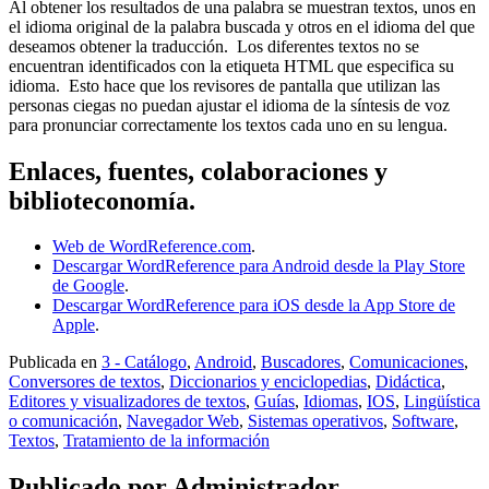
Al obtener los resultados de una palabra se muestran textos, unos en
el idioma original de la palabra buscada y otros en el idioma del que
deseamos obtener la traducción. Los diferentes textos no se
encuentran identificados con la etiqueta HTML que especifica su
idioma. Esto hace que los revisores de pantalla que utilizan las
personas ciegas no puedan ajustar el idioma de la síntesis de voz
para pronunciar correctamente los textos cada uno en su lengua.
Enlaces, fuentes, colaboraciones y
biblioteconomía.
Web de WordReference.com
.
Descargar WordReference para Android desde la Play Store
de Google
.
Descargar WordReference para iOS desde la App Store de
Apple
.
Publicada en
3 - Catálogo
,
Android
,
Buscadores
,
Comunicaciones
,
Conversores de textos
,
Diccionarios y enciclopedias
,
Didáctica
,
Editores y visualizadores de textos
,
Guías
,
Idiomas
,
IOS
,
Lingüística
o comunicación
,
Navegador Web
,
Sistemas operativos
,
Software
,
Textos
,
Tratamiento de la información
Publicado por
Administrador