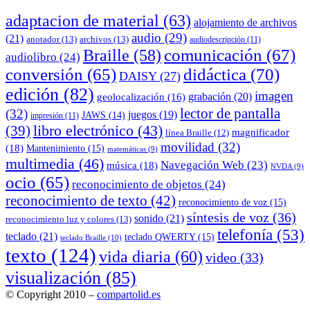
adaptacion de material
(63)
alojamiento de archivos
audio
(29)
(21)
anotador
(13)
archivos
(13)
audiodescripción
(11)
comunicación
(67)
Braille
(58)
audiolibro
(24)
conversión
(65)
didáctica
(70)
DAISY
(27)
edición
(82)
imagen
grabación
(20)
geolocalización
(16)
lector de pantalla
(32)
juegos
(19)
JAWS
(14)
impresión
(11)
(39)
libro electrónico
(43)
magnificador
línea Braille
(12)
movilidad
(32)
(18)
Mantenimiento
(15)
matemáticas
(9)
multimedia
(46)
Navegación Web
(23)
música
(18)
NVDA
(9)
ocio
(65)
reconocimiento de objetos
(24)
reconocimiento de texto
(42)
reconocimiento de voz
(15)
síntesis de voz
(36)
sonido
(21)
reconocimiento luz y colores
(13)
telefonía
(53)
teclado
(21)
teclado QWERTY
(15)
teclado Braille
(10)
texto
(124)
vida diaria
(60)
video
(33)
visualización
(85)
© Copyright 2010 –
compartolid.es
Tema Allium de
TemplateLens
⋅
Funciona con
WordPress