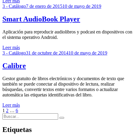
Leer más
Publicado
3 - Catálogo
7 de enero de 2015
10 de mayo de 2019
el
Smart AudioBook Player
Aplicación para reproducir audiolibros y podcast en dispositivos con
el sistema operativo Android.
Leer más
Publicado
3 - Catálogo
31 de octubre de 2014
10 de mayo de 2019
el
Calibre
Gestor gratuito de libros electrónicos y documentos de texto que
también se puede conectar al dispositivo de lectura, realizar
búsquedas, convertir textos entre varios formatos o actualizar
automática las etiquetas identificativas del libro.
Leer más
Paginación
Página
Página
Página
Página
1
2
…
6
Buscar:
siguiente
de
Buscar
entradas
Etiquetas