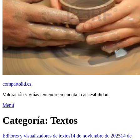
compartolid.es
Valoración y guías teniendo en cuenta la accesibilidad.
Saltar
Menú
al
contenido
Categoría:
Textos
Publicado
Editores y visualizadores de textos
14 de noviembre de 2025
14 de