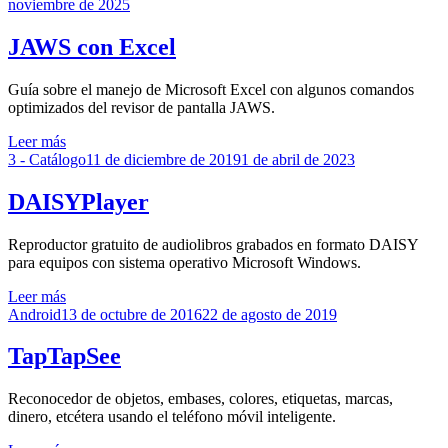
el
noviembre de 2025
JAWS con Excel
Guía sobre el manejo de Microsoft Excel con algunos comandos
optimizados del revisor de pantalla JAWS.
Leer más
Publicado
3 - Catálogo
11 de diciembre de 2019
1 de abril de 2023
el
DAISYPlayer
Reproductor gratuito de audiolibros grabados en formato DAISY
para equipos con sistema operativo Microsoft Windows.
Leer más
Publicado
Android
13 de octubre de 2016
22 de agosto de 2019
el
TapTapSee
Reconocedor de objetos, embases, colores, etiquetas, marcas,
dinero, etcétera usando el teléfono móvil inteligente.