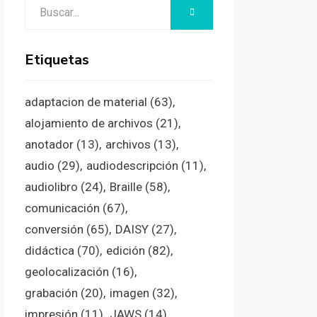
Buscar:
BUSCAR
Etiquetas
adaptacion de material
(63)
alojamiento de archivos
(21)
anotador
(13)
archivos
(13)
audio
(29)
audiodescripción
(11)
audiolibro
(24)
Braille
(58)
comunicación
(67)
conversión
(65)
DAISY
(27)
didáctica
(70)
edición
(82)
geolocalización
(16)
grabación
(20)
imagen
(32)
impresión
(11)
JAWS
(14)