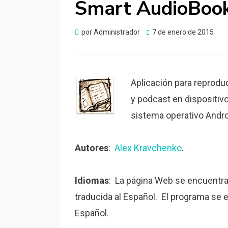
Smart AudioBook
Publicado
por
Administrador
7 de enero de 2015
el
Aplicación para reproduc
y podcast en dispositiv
sistema operativo Andro
Autores
:
Alex Kravchenko
.
Idiomas
: La página Web se encuentr
traducida al Español. El programa se 
Español.