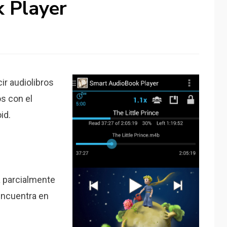
 Player
ir audiolibros
os con el
id.
a parcialmente
encuentra en