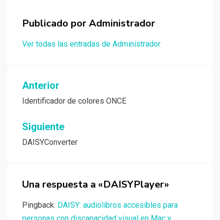
Publicado por
Administrador
Ver todas las entradas de Administrador
Navegación
Anterior
de
Identificador de colores ONCE
entradas
Siguiente
DAISYConverter
Una respuesta a «DAISYPlayer»
Pingback:
DAISY: audiolibros accesibles para
personas con discapacidad visual en Mac y