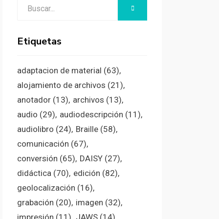
Buscar:
BUSCAR
Etiquetas
adaptacion de material
(63)
alojamiento de archivos
(21)
anotador
(13)
archivos
(13)
audio
(29)
audiodescripción
(11)
audiolibro
(24)
Braille
(58)
comunicación
(67)
conversión
(65)
DAISY
(27)
didáctica
(70)
edición
(82)
geolocalización
(16)
grabación
(20)
imagen
(32)
impresión
(11)
JAWS
(14)