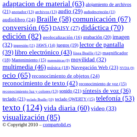
adaptacion de material
(63)
alojamiento de archivos
audio
(29)
(21)
anotador
(13)
archivos
(13)
audiodescripción
(11)
comunicación
(67)
Braille
(58)
audiolibro
(24)
conversión
(65)
didáctica
(70)
DAISY
(27)
edición
(82)
imagen
grabación
(20)
geolocalización
(16)
lector de pantalla
(32)
juegos
(19)
JAWS
(14)
impresión
(11)
(39)
libro electrónico
(43)
magnificador
línea Braille
(12)
movilidad
(32)
(18)
Mantenimiento
(15)
matemáticas
(9)
multimedia
(46)
Navegación Web
(23)
música
(18)
NVDA
(9)
ocio
(65)
reconocimiento de objetos
(24)
reconocimiento de texto
(42)
reconocimiento de voz
(15)
síntesis de voz
(36)
sonido
(21)
reconocimiento luz y colores
(13)
telefonía
(53)
teclado
(21)
teclado QWERTY
(15)
teclado Braille
(10)
texto
(124)
vida diaria
(60)
video
(33)
visualización
(85)
© Copyright 2010 –
compartolid.es
Tema Allium de
TemplateLens
⋅
Funciona con
WordPress