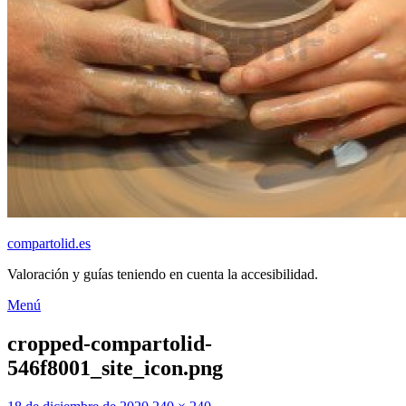
compartolid.es
Valoración y guías teniendo en cuenta la accesibilidad.
Saltar
Menú
al
contenido
cropped-compartolid-
546f8001_site_icon.png
Publicado