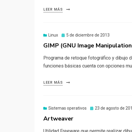
LEER MÁS
Publicado
Linux
5 de diciembre de 2013
el
GIMP (GNU Image Manipulation
Programa de retoque fotográfico y dibujo d
funciones básicas cuenta con opciones muy
LEER MÁS
Publicado
Sistemas operativos
23 de agosto de 20
el
Artweaver
Utilidad Freeware que permite realizar dib