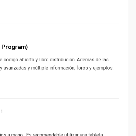
 Program)
e código abierto y libre distribución. Además de las
 avanzadas y múltiple información, foros y ejemplos.
11
ujos a mano. Es recomendable utilizar una tableta