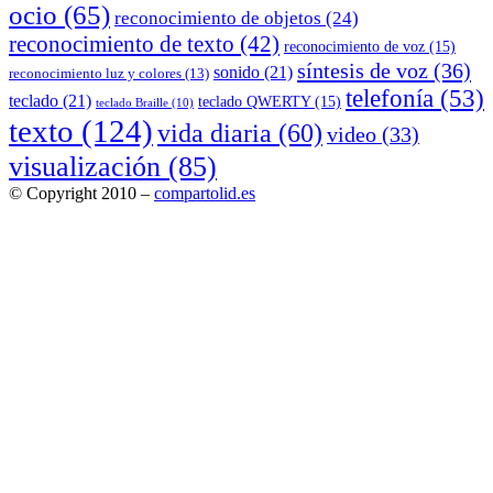
ocio
(65)
reconocimiento de objetos
(24)
reconocimiento de texto
(42)
reconocimiento de voz
(15)
síntesis de voz
(36)
sonido
(21)
reconocimiento luz y colores
(13)
telefonía
(53)
teclado
(21)
teclado QWERTY
(15)
teclado Braille
(10)
texto
(124)
vida diaria
(60)
video
(33)
visualización
(85)
© Copyright 2010 –
compartolid.es
Tema Allium de
TemplateLens
⋅
Funciona con
WordPress