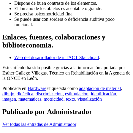
Dispone de buen contraste de los elementos.
El tamaño de los objetos es aceptable o grande.
Se precisa psicomotricidad fina.
Se puede usar con sordera o deficiencia auditiva poco
funcional.
Enlaces, fuentes, colaboraciones y
biblioteconomía.
Web del desarrollador de inTACT Sketchpad
.
Este artículo ha sido posible gracias a la información aportada por
Esther Gallego Villegas, Técnico en Rehabilitación en la Agencia de
la ONCE en León.
Publicada en
Hardware
Etiquetada como
adaptacion de material
,
dibujo
,
didáctica
,
discrimicación
,
estimulación
,
identificación
,
imagen
,
matemáticas
,
motricidad
,
texto
,
visualización
Publicado por
Administrador
Ver todas las entradas de Administrador