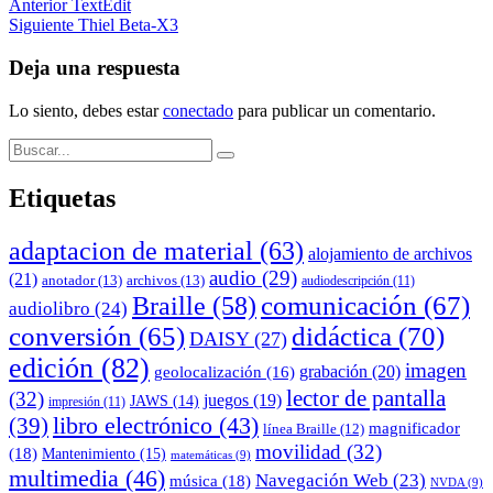
Navegación
Anterior
TextEdit
Siguiente
Thiel Beta-X3
de
entradas
Deja una respuesta
Lo siento, debes estar
conectado
para publicar un comentario.
Buscar:
Buscar
Etiquetas
adaptacion de material
(63)
alojamiento de archivos
audio
(29)
(21)
anotador
(13)
archivos
(13)
audiodescripción
(11)
comunicación
(67)
Braille
(58)
audiolibro
(24)
conversión
(65)
didáctica
(70)
DAISY
(27)
edición
(82)
imagen
grabación
(20)
geolocalización
(16)
lector de pantalla
(32)
juegos
(19)
JAWS
(14)
impresión
(11)
(39)
libro electrónico
(43)
magnificador
línea Braille
(12)
movilidad
(32)
(18)
Mantenimiento
(15)
matemáticas
(9)
multimedia
(46)
Navegación Web
(23)
música
(18)
NVDA
(9)