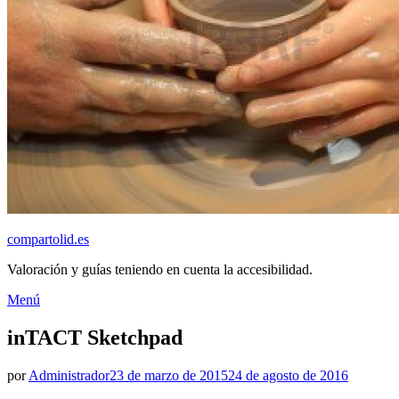
compartolid.es
Valoración y guías teniendo en cuenta la accesibilidad.
Saltar
Menú
al
contenido
inTACT Sketchpad
Publicado
por
Administrador
23 de marzo de 2015
24 de agosto de 2016
el