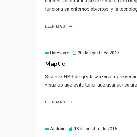
conocer el entorno que le rodea en los des
funciona en entornos abiertos, y la tecnol
LEER MÁS
Publicado
Hardware
30 de agosto de 2017
el
Maptic
Sistema GPS de geolocalización y navegac
visuales que evita tener que usar auriculare
LEER MÁS
Publicado
Android
13 de octubre de 2016
el