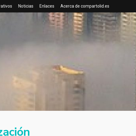
rativos
Noticias
Enlaces
Acerca de compartolid.es
zación