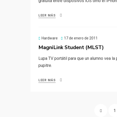
gratuita entre disposivos iOS omo el iPhon
LEER MÁS
Publicado
Hardware
17 de enero de 2011
el
MagniLink Student (MLST)
Lupa TV portátil para que un alumno vea la
pupitre.
LEER MÁS
Paginación
PÁGINA
P
1