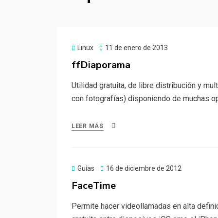
Publicado
Linux
11 de enero de 2013
el
ffDiaporama
Utilidad gratuita, de libre distribución y m
con fotografías) disponiendo de muchas op
LEER MÁS
Publicado
Guías
16 de diciembre de 2012
el
FaceTime
Permite hacer videollamadas en alta definic