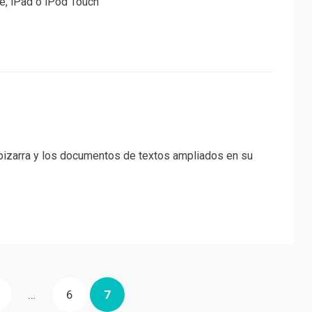
e, iPad o iPod Touch
 pizarra y los documentos de textos ampliados en su
ÁGINA
PÁGINA
PÁGINA
…
6
7