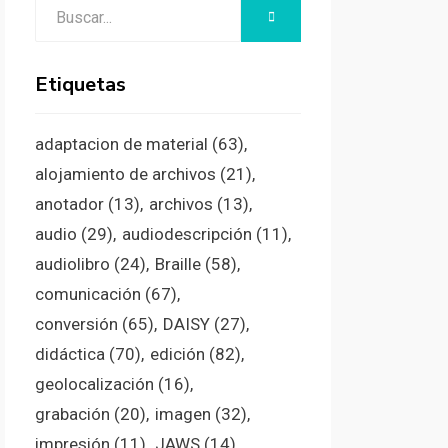
Buscar:
BUSCAR
Etiquetas
adaptacion de material
(63)
alojamiento de archivos
(21)
anotador
(13)
archivos
(13)
audio
(29)
audiodescripción
(11)
audiolibro
(24)
Braille
(58)
comunicación
(67)
conversión
(65)
DAISY
(27)
didáctica
(70)
edición
(82)
geolocalización
(16)
grabación
(20)
imagen
(32)
impresión
(11)
JAWS
(14)