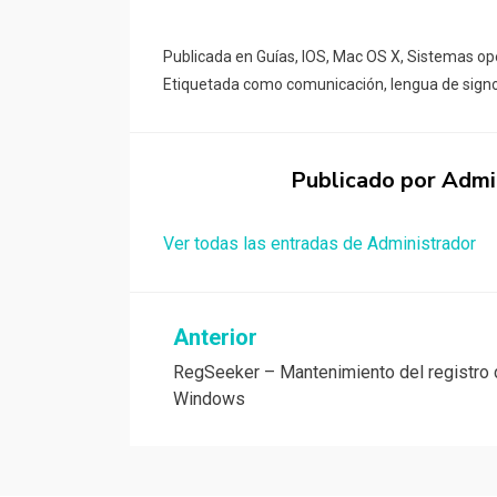
Publicada en
Guías
,
IOS
,
Mac OS X
,
Sistemas op
Etiquetada como
comunicación
,
lengua de sign
Publicado por
Admi
Ver todas las entradas de Administrador
Navegación
Anterior
RegSeeker – Mantenimiento del registro
de
Windows
entradas