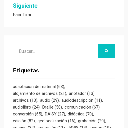
Siguiente
FaceTime
Buscar:
BUSCAR
Etiquetas
adaptacion de material
(63)
alojamiento de archivos
(21)
anotador
(13)
archivos
(13)
audio
(29)
audiodescripción
(11)
audiolibro
(24)
Braille
(58)
comunicación
(67)
conversión
(65)
DAISY
(27)
didáctica
(70)
edición
(82)
geolocalización
(16)
grabación
(20)
imagen
(32)
impresión
(11)
JAWS
(14)
juegos
(19)