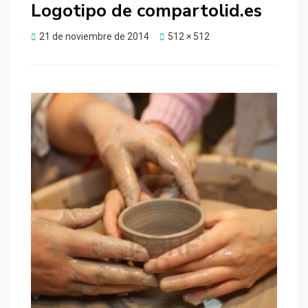
Logotipo de compartolid.es
Publicado
21 de noviembre de 2014
512 × 512
el