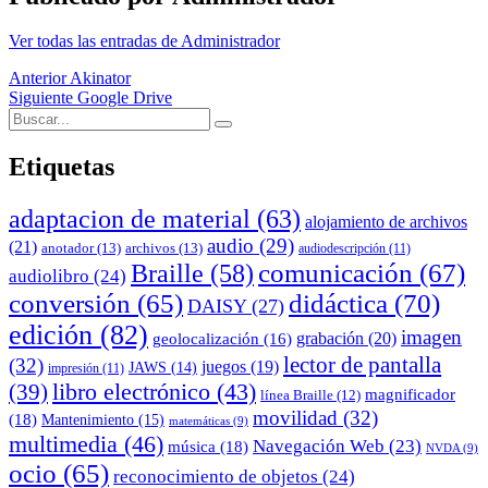
Ver todas las entradas de Administrador
Navegación
Anterior
Akinator
Siguiente
Google Drive
de
Buscar:
Buscar
entradas
Etiquetas
adaptacion de material
(63)
alojamiento de archivos
audio
(29)
(21)
anotador
(13)
archivos
(13)
audiodescripción
(11)
comunicación
(67)
Braille
(58)
audiolibro
(24)
conversión
(65)
didáctica
(70)
DAISY
(27)
edición
(82)
imagen
grabación
(20)
geolocalización
(16)
lector de pantalla
(32)
juegos
(19)
JAWS
(14)
impresión
(11)
(39)
libro electrónico
(43)
magnificador
línea Braille
(12)
movilidad
(32)
(18)
Mantenimiento
(15)
matemáticas
(9)
multimedia
(46)
Navegación Web
(23)
música
(18)
NVDA
(9)
ocio
(65)
reconocimiento de objetos
(24)