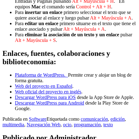
Entradas y Páginas pulsando
Alt + Mayúscula + H
. En
equipos
Mac
el comando sería
Control + Alt + H
.
Para
insertar un enlace
primero seleccionar el texto que se
quiere asociar al enlace y luego pulsar
Alt + Mayúscula + A
.
Para
editar un enlace
primero situarse en el texto que tiene el
enlace asociado y pulsar
Alt + Mayúscula + A
.
Para
eliminar la asociación de un texto y un enlace
pulsar
Alt + Mayúscula + S
.
Enlaces, fuentes, colaboraciones y
biblioteconomía:
Plataforma de WordPress.
Permite crear y alojar un blog de
forma gratuita.
Web del proyecto en Español
.
Web oficial del proyecto en inglés
.
Descargar WordPress para iOS
desde la App Store de Apple.
Descargar WordPress para Android
desde la Play Store de
Google.
Publicada en
Software
Etiquetada como
comunicación
,
edición
,
multimedia
,
Navegación Web
,
ocio
,
programación
,
texto
Publicado por
Administrador