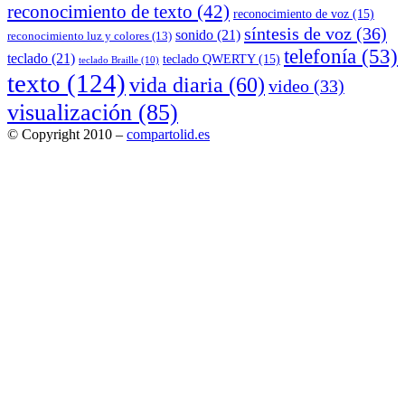
reconocimiento de texto
(42)
reconocimiento de voz
(15)
síntesis de voz
(36)
sonido
(21)
reconocimiento luz y colores
(13)
telefonía
(53)
teclado
(21)
teclado QWERTY
(15)
teclado Braille
(10)
texto
(124)
vida diaria
(60)
video
(33)
visualización
(85)
© Copyright 2010 –
compartolid.es
Tema Allium de
TemplateLens
⋅
Funciona con
WordPress