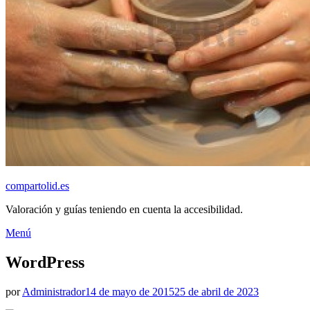
compartolid.es
Valoración y guías teniendo en cuenta la accesibilidad.
Saltar
Menú
al
contenido
WordPress
Publicado
por
Administrador
14 de mayo de 2015
25 de abril de 2023
el