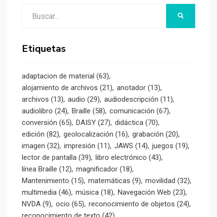
Buscar:
BUSCAR
Etiquetas
adaptacion de material
(63)
alojamiento de archivos
(21)
anotador
(13)
archivos
(13)
audio
(29)
audiodescripción
(11)
audiolibro
(24)
Braille
(58)
comunicación
(67)
conversión
(65)
DAISY
(27)
didáctica
(70)
edición
(82)
geolocalización
(16)
grabación
(20)
imagen
(32)
impresión
(11)
JAWS
(14)
juegos
(19)
lector de pantalla
(39)
libro electrónico
(43)
línea Braille
(12)
magnificador
(18)
Mantenimiento
(15)
matemáticas
(9)
movilidad
(32)
multimedia
(46)
música
(18)
Navegación Web
(23)
NVDA
(9)
ocio
(65)
reconocimiento de objetos
(24)
reconocimiento de texto
(42)