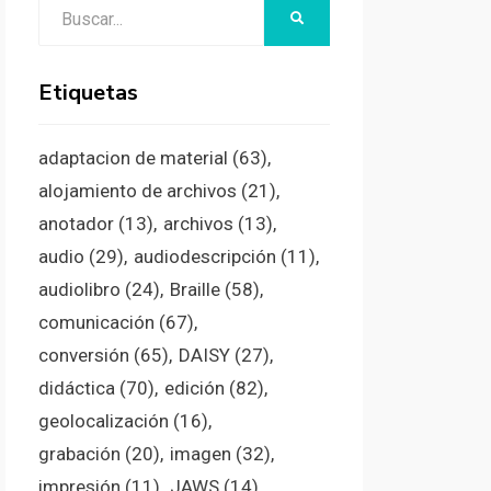
Buscar:
BUSCAR
Etiquetas
adaptacion de material
(63)
alojamiento de archivos
(21)
anotador
(13)
archivos
(13)
audio
(29)
audiodescripción
(11)
audiolibro
(24)
Braille
(58)
comunicación
(67)
conversión
(65)
DAISY
(27)
didáctica
(70)
edición
(82)
geolocalización
(16)
grabación
(20)
imagen
(32)
impresión
(11)
JAWS
(14)