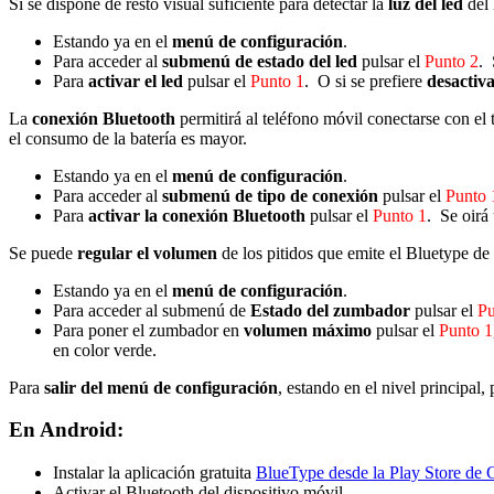
Si se dispone de resto visual suficiente para detectar la
luz del led
del 
Estando ya en el
menú de configuración
.
Para acceder al
submenú de estado del led
pulsar el
Punto 2
. 
Para
activar el led
pulsar el
Punto 1
. O si se prefiere
desactiv
La
conexión Bluetooth
permitirá al teléfono móvil conectarse con el
el consumo de la batería es mayor.
Estando ya en el
menú de configuración
.
Para acceder al
submenú de tipo de conexión
pulsar el
Punto 
Para
activar la conexión Bluetooth
pulsar el
Punto 1
. Se oirá 
Se puede
regular el volumen
de los pitidos que emite el Bluetype de 
Estando ya en el
menú de configuración
.
Para acceder al submenú de
Estado del zumbador
pulsar el
Pu
Para poner el zumbador en
volumen máximo
pulsar el
Punto 1
en color verde.
Para
salir del menú de configuración
, estando en el nivel principal,
En Android:
Instalar la aplicación gratuita
BlueType desde la Play Store de 
Activar el Bluetooth del dispositivo móvil