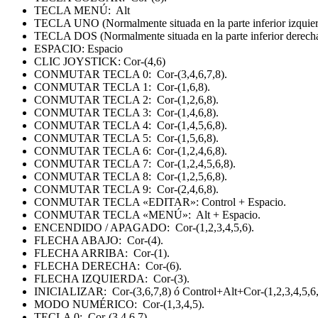
TECLA MENÚ: Alt
TECLA UNO (Normalmente situada en la parte inferior izquierd
TECLA DOS (Normalmente situada en la parte inferior derecha 
ESPACIO: Espacio
CLIC JOYSTICK: Cor-(4,6)
CONMUTAR TECLA 0: Cor-(3,4,6,7,8).
CONMUTAR TECLA 1: Cor-(1,6,8).
CONMUTAR TECLA 2: Cor-(1,2,6,8).
CONMUTAR TECLA 3: Cor-(1,4,6,8).
CONMUTAR TECLA 4: Cor-(1,4,5,6,8).
CONMUTAR TECLA 5: Cor-(1,5,6,8).
CONMUTAR TECLA 6: Cor-(1,2,4,6,8).
CONMUTAR TECLA 7: Cor-(1,2,4,5,6,8).
CONMUTAR TECLA 8: Cor-(1,2,5,6,8).
CONMUTAR TECLA 9: Cor-(2,4,6,8).
CONMUTAR TECLA «EDITAR»: Control + Espacio.
CONMUTAR TECLA «MENÚ»: Alt + Espacio.
ENCENDIDO / APAGADO: Cor-(1,2,3,4,5,6).
FLECHA ABAJO: Cor-(4).
FLECHA ARRIBA: Cor-(1).
FLECHA DERECHA: Cor-(6).
FLECHA IZQUIERDA: Cor-(3).
INICIALIZAR: Cor-(3,6,7,8) ó Control+Alt+Cor-(1,2,3,4,5,6,
MODO NUMÉRICO: Cor-(1,3,4,5).
TECLA 0: Cor-(3,4,6,7).