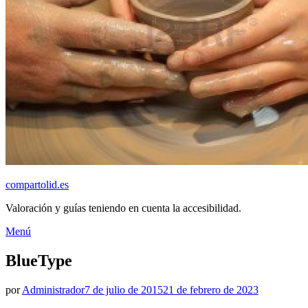
compartolid.es
Valoración y guías teniendo en cuenta la accesibilidad.
Saltar
Menú
al
contenido
BlueType
Publicado
por
Administrador
7 de julio de 2015
21 de febrero de 2023
el