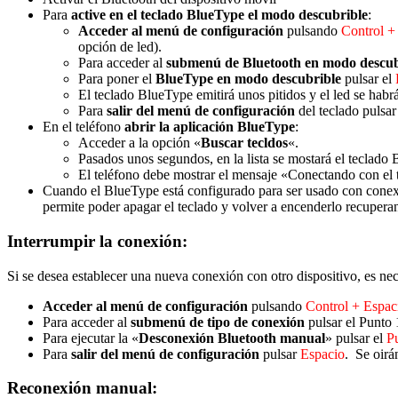
Para
active en el teclado BlueType el modo descubrible
:
Acceder al menú de configuración
pulsando
Control +
opción de led).
Para acceder al
submenú de Bluetooth en modo descub
Para poner el
BlueType en modo descubrible
pulsar el
El teclado BlueType emitirá unos pitidos y el led se habrá
Para
salir del menú de configuración
del teclado pulsa
En el teléfono
abrir la aplicación BlueType
:
Acceder a la opción «
Buscar tecldos
«.
Pasados unos segundos, en la lista se mostará el teclado
El teléfono debe mostrar el mensaje «Conectando con el t
Cuando el BlueType está configurado para ser usado con conexió
permite poder apagar el teclado y volver a encenderlo recupera
Interrumpir la conexión:
Si se desea establecer una nueva conexión con otro dispositivo, es nec
A
cceder al menú de configuración
pulsando
Control + Espac
Para acceder al
submenú de tipo de conexión
pulsar el Punto 
Para ejecutar la «
Desconexión Bluetooth manual
» pulsar el
P
Para
salir del menú de configuración
pulsar
Espacio
. Se oirá
Reconexión manual: