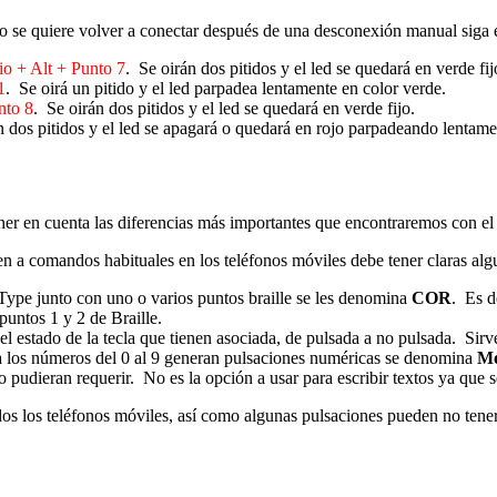
 o se quiere volver a conectar después de una desconexión manual siga 
io + Alt + Punto 7
. Se oirán dos pitidos y el led se quedará en verde fij
1
. Se oirá un pitido y el led parpadea lentamente en color verde.
nto 8
. Se oirán dos pitidos y el led se quedará en verde fijo.
n dos pitidos y el led se apagará o quedará en rojo parpadeando lentame
er en cuenta las diferencias más importantes que encontraremos con e
n a comandos habituales en los teléfonos móviles debe tener claras al
Type junto con uno o varios puntos braille se les denomina
COR
. Es d
puntos 1 y 2 de Braille.
l estado de la tecla que tienen asociada, de pulsada a no pulsada. Sirve
a los números del 0 al 9 generan pulsaciones numéricas se denomina
Mo
 pudieran requerir. No es la opción a usar para escribir textos ya que se
os los teléfonos móviles, así como algunas pulsaciones pueden no tener