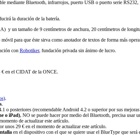
le mediante Bluetooth, infrarrojos, puerto USB o puerto serie RS232, p
cirá la duración de la batería.
AA) y un tamaño de 9 centímetros de anchura, 20 centímetros de longitu
no móvil para que éste sirva como anotador de textos de forma más operat
ración con
Robotiker
, fundación privada sin ánimo de lucro.
 35 € en el CIDAT de la ONCE.
os)
.
s
.
4.1 o posteriores (recomendable Android 4.2 o superior por sus mejoras
ne o iPad)
, NO se puede hacer por medio del Bluetooth, precisa usar un
momento de actualizar este artículo.
por unos 29 € en el momento de actualizar este artículo.
ntalla
en el dispositivo con el que se quiere usar el BlueType que será e