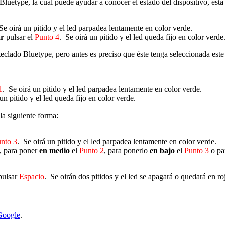
Bluetype, la cual puede ayudar a conocer el estado del dispositivo, esta
Se oirá un pitido y el led parpadea lentamente en color verde.
ar
pulsar el
Punto 4
. Se oirá un pitido y el led queda fijo en color verde
 teclado Bluetype, pero antes es preciso que éste tenga seleccionada es
1
. Se oirá un pitido y el led parpadea lentamente en color verde.
un pitido y el led queda fijo en color verde.
la siguiente forma:
nto 3
. Se oirá un pitido y el led parpadea lentamente en color verde.
, para poner
en medio
el
Punto 2
, para ponerlo
en bajo
el
Punto 3
o pa
 pulsar
Espacio
. Se oirán dos pitidos y el led se apagará o quedará en 
Google
.