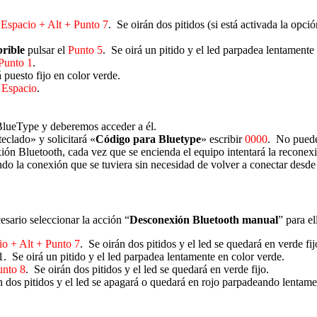
 Espacio + Alt + Punto 7
. Se oirán dos pitidos (si está activada la opci
rible
pulsar el
Punto 5
. Se oirá un pitido y el led parpadea lentamente
Punto 1
.
 puesto fijo en color verde.
r
Espacio
.
 BlueType y deberemos acceder a él.
eclado» y solicitará «
Código para Bluetype
» escribir
0000
. No puede
n Bluetooth, cada vez que se encienda el equipo intentará la reconexió
ndo la conexión que se tuviera sin necesidad de volver a conectar desde
esario seleccionar la acción “
Desconexión Bluetooth manual
” para el
io + Alt + Punto 7
. Se oirán dos pitidos y el led se quedará en verde fij
1. Se oirá un pitido y el led parpadea lentamente en color verde.
unto 8
. Se oirán dos pitidos y el led se quedará en verde fijo.
n dos pitidos y el led se apagará o quedará en rojo parpadeando lentame