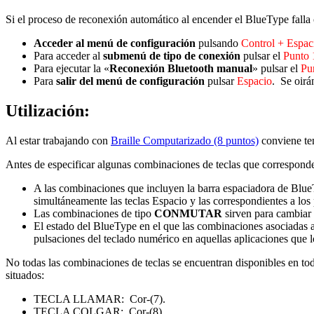
Si el proceso de reconexión automático al encender el BlueType falla
A
cceder al menú de configuración
pulsando
Control + Espac
Para acceder al
submenú de tipo de conexión
pulsar el
Punto 
Para ejecutar la «
Reconexión Bluetooth manual
» pulsar el
Pu
Para
salir del menú de configuración
pulsar
Espacio
. Se oirá
Utilización:
Al estar trabajando con
Braille Computarizado (8 puntos)
conviene ten
Antes de especificar algunas combinaciones de teclas que corresponde
A las combinaciones que incluyen la barra espaciadora de Blue
simultáneamente las teclas Espacio y las correspondientes a los 
Las combinaciones de tipo
CONMUTAR
sirven para cambiar e
El estado del BlueType en el que las combinaciones asociadas 
pulsaciones del teclado numérico en aquellas aplicaciones que lo
No todas las combinaciones de teclas se encuentran disponibles en tod
situados:
TECLA LLAMAR: Cor-(7).
TECLA COLGAR: Cor-(8).