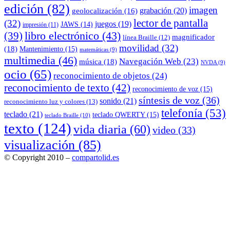
edición
(82)
imagen
grabación
(20)
geolocalización
(16)
lector de pantalla
(32)
juegos
(19)
JAWS
(14)
impresión
(11)
(39)
libro electrónico
(43)
magnificador
línea Braille
(12)
movilidad
(32)
(18)
Mantenimiento
(15)
matemáticas
(9)
multimedia
(46)
Navegación Web
(23)
música
(18)
NVDA
(9)
ocio
(65)
reconocimiento de objetos
(24)
reconocimiento de texto
(42)
reconocimiento de voz
(15)
síntesis de voz
(36)
sonido
(21)
reconocimiento luz y colores
(13)
telefonía
(53)
teclado
(21)
teclado QWERTY
(15)
teclado Braille
(10)
texto
(124)
vida diaria
(60)
video
(33)
visualización
(85)
© Copyright 2010 –
compartolid.es
Tema Allium de
TemplateLens
⋅
Funciona con
WordPress