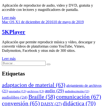
Aplicación de reproductor de audio, video y DVD, gratuita y
accesible con lectores y magnificadores de pantalla.
Leer más
Publicado
Mac OS X
1 de diciembre de 2016
10 de mayo de 2019
el
5KPlayer
Aplicación que permite reproducir música y vídeo, descargar y
convertir vídeos de plataformas como YouTube, Vimeo,
Dailymotion, Facebook y otras más de 300 sitios.
Leer más
Buscar:
Buscar
Etiquetas
adaptacion de material
(63)
alojamiento de archivos
audio
(29)
(21)
anotador
(13)
archivos
(13)
audiodescripción
(11)
comunicación
(67)
Braille
(58)
audiolibro
(24)
conversión
(65)
didáctica
(70)
DAISY
(27)