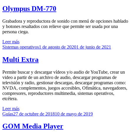
el
Olympus DM-770
Grabadora y reproductora de sonido con menú de opciones hablado
y botones resaltados con relieve que permite ser usada por una
persona ciega.
Leer más
Publicado
Sistemas operativos
1 de agosto de 2020
1 de junio de 2021
el
Multi Extra
Permite buscar y descargar vídeos y/o audio de YouTube, crear un
video a partir de un archivo de audio, descargar programas de
televisión y radio, gestionar descargas, descargar programas como:
NVDA, complementos, juegos accesibles, Ofimática, navegadores,
compresores, reproductores multimedia, sistemas operativos,
etcétera.
Leer más
Publicado
Guías
27 de octubre de 2018
10 de mayo de 2019
el
GOM Media Player