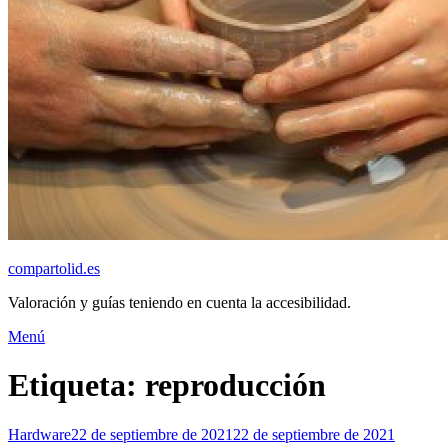
compartolid.es
Valoración y guías teniendo en cuenta la accesibilidad.
Saltar
Menú
al
contenido
Etiqueta:
reproducción
Publicado
Hardware
22 de septiembre de 2021
22 de septiembre de 2021