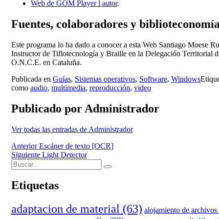
Web de GOM Player l autor
.
Fuentes, colaboradores y biblioteconomía
Este programa lo ha dado a conocer a esta Web Santiago Moese Ru
Instructor de Tiflotecnología y Braille en la Delegación Territorial d
O.N.C.E. en Cataluña.
Publicada en
Guías
,
Sistemas operativos
,
Software
,
Windows
Etiqu
como
audio
,
multimedia
,
reproducción
,
video
Publicado por
Administrador
Ver todas las entradas de Administrador
Navegación
Anterior
Escáner de texto [OCR]
Siguiente
Light Detector
de
Buscar:
Buscar
entradas
Etiquetas
adaptacion de material
(63)
alojamiento de archivos