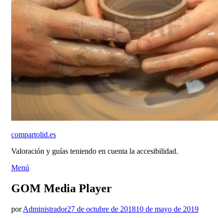
compartolid.es
Valoración y guías teniendo en cuenta la accesibilidad.
Saltar
Menú
al
contenido
GOM Media Player
Publicado
por
Administrador
27 de octubre de 2018
10 de mayo de 2019
el