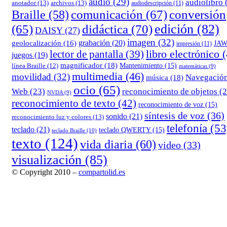
audio
(29)
audiolibro
anotador
(13)
archivos
(13)
audiodescripción
(11)
comunicación
(67)
conversión
Braille
(58)
edición
(82)
(65)
didáctica
(70)
DAISY
(27)
imagen
(32)
grabación
(20)
geolocalización
(16)
JA
impresión
(11)
lector de pantalla
(39)
libro electrónico
(
juegos
(19)
magnificador
(18)
Mantenimiento
(15)
línea Braille
(12)
matemáticas
(9)
multimedia
(46)
movilidad
(32)
Navegació
música
(18)
ocio
(65)
reconocimiento de objetos
(2
Web
(23)
NVDA
(9)
reconocimiento de texto
(42)
reconocimiento de voz
(15)
síntesis de voz
(36)
sonido
(21)
reconocimiento luz y colores
(13)
telefonía
(53
teclado
(21)
teclado QWERTY
(15)
teclado Braille
(10)
texto
(124)
vida diaria
(60)
video
(33)
visualización
(85)
© Copyright 2010 –
compartolid.es
Tema Allium de
TemplateLens
⋅
Funciona con
WordPress